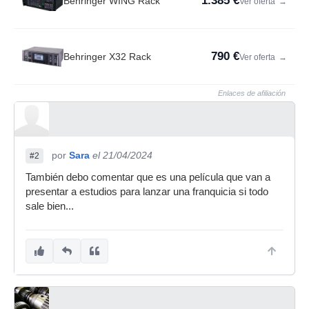
1.385 €
Behringer WING Rack
Ver oferta
→
790 €
Behringer X32 Rack
Ver oferta
→
Enlaces de afiliación
por
Sara
el 21/04/2024
#2
También debo comentar que es una película que van a
presentar a estudios para lanzar una franquicia si todo
sale bien...