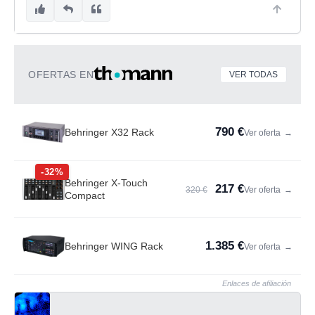
OFERTAS EN
VER TODAS
790 €
Behringer X32 Rack
Ver oferta
→
-32%
Behringer X-Touch
217 €
320 €
Ver oferta
→
Compact
1.385 €
Behringer WING Rack
Ver oferta
→
Enlaces de afiliación