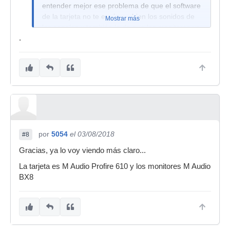
entender mejor ese problema de que el software
de la tarjeta no te equipara bien los sonidos de
Mostrar más
los canales y también lo de que los monitores ya
.
no te sacan buen volumen.
por
5054
el 03/08/2018
#8
Gracias, ya lo voy viendo más claro...
La tarjeta es M Audio Profire 610 y los monitores M Audio
BX8