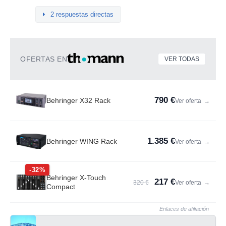
2 respuestas directas
OFERTAS EN
VER TODAS
790 €
Behringer X32 Rack
Ver oferta
→
1.385 €
Behringer WING Rack
Ver oferta
→
-32%
Behringer X-Touch
217 €
320 €
Ver oferta
→
Compact
Enlaces de afiliación