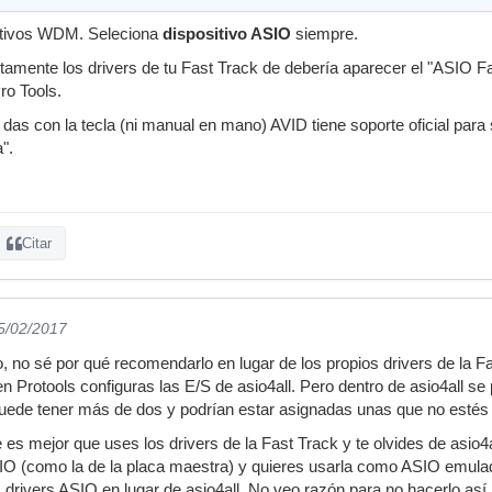
sitivos WDM. Seleciona
dispositivo ASIO
siempre.
tamente los drivers de tu Fast Track de debería aparecer el "ASIO Fas
ro Tools.
 das con la tecla (ni manual en mano) AVID tiene soporte oficial par
".
Citar
15/02/2017
o, no sé por qué recomendarlo en lugar de los propios drivers de la
en Protools configuras las E/S de asio4all. Pero dentro de asio4all s
 puede tener más de dos y podrían estar asignadas unas que no estés 
 es mejor que uses los drivers de la Fast Track y te olvides de asio4a
SIO (como la de la placa maestra) y quieres usarla como ASIO emulad
 drivers ASIO en lugar de asio4all. No veo razón para no hacerlo así