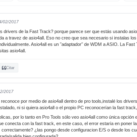
14/02/2017
s drivers de la Fast Track? porque parece ser que estás usando asio4al
ada a travez de asio4all. Eso no creo que sea necesario si instalas lo
 individualmente. Asio4all es un "adaptador" de WDM a ASIO. La Fast 
itas asio4all.
Citar
02/2017
se reconoce por medio de asio4all dentro de pro tools,instalé los dri
stalado, ni si quiera asio4all o el propio PC reconocerían la fast track
licas, por lo tanto en Pro Tools sólo veo asio4all como única opción 
que conecta con la fast track, en este caso, el error estaría en pone
as correctamente? ¿las pongo desde configuracion E/S o desde los cu
rada/salida bien configurada?