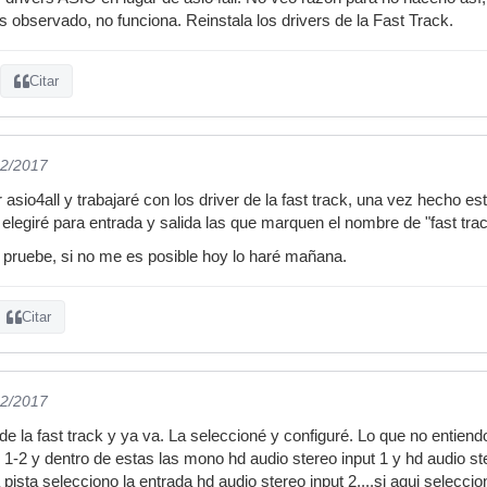
observado, no funciona. Reinstala los drivers de la Fast Track.
Citar
02/2017
 asio4all y trabajaré con los driver de la fast track, una vez hecho es
 elegiré para entrada y salida las que marquen el nombre de "fast track,
pruebe, si no me es posible hoy lo haré mañana.
Citar
02/2017
de la fast track y ya va. La seleccioné y configuré. Lo que no entien
 1-2 y dentro de estas las mono hd audio stereo input 1 y hd audio ste
 pista selecciono la entrada hd audio stereo input 2....si aqui seleccio