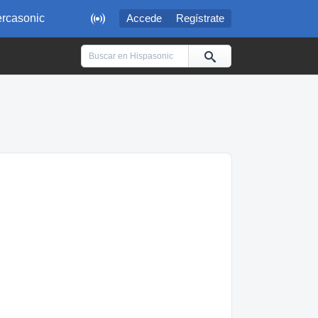

rcasonic
Accede
Regístrate