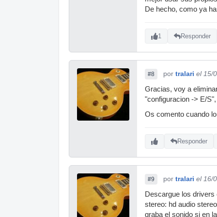
De hecho, como ya has 
1
Responder
por
tralari
el 15/
#8
Gracias, voy a eliminar
"configuracion -> E/S",
Os comento cuando lo 
Responder
por
tralari
el 16/
#9
Descargue los drivers 
stereo: hd audio stereo
graba el sonido si en la