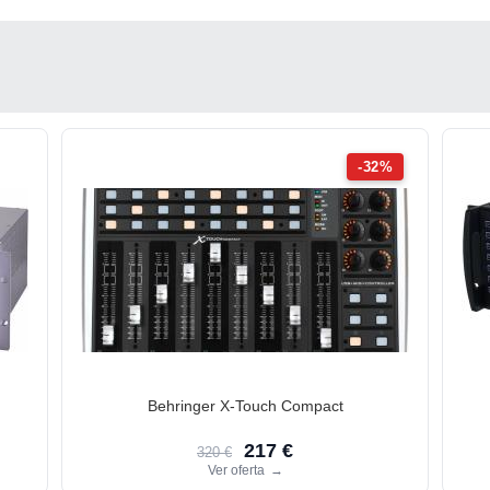
-32%
Behringer X-Touch Compact
217 €
320 €
Ver oferta
→