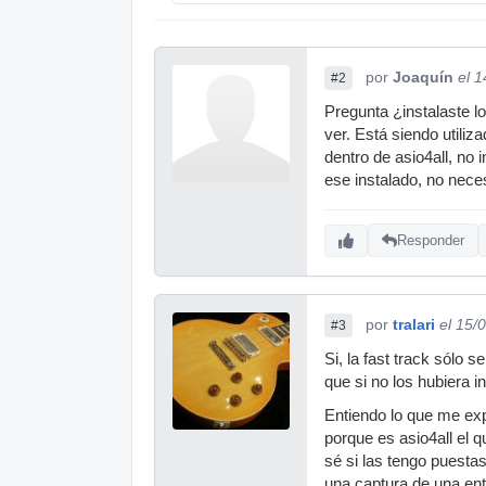
por
Joaquín
el 
#2
Pregunta ¿instalaste lo
ver. Está siendo utiliz
dentro de asio4all, no
ese instalado, no neces
Responder
por
tralari
el 15/
#3
Si, la fast track sólo 
que si no los hubiera in
Entiendo lo que me exp
porque es asio4all el 
sé si las tengo puest
una captura de una ent