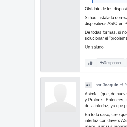
Olvídate de los dispo
Si has instalado correc
dispositivos ASIO en P
De todas formas, si no
solucionar el "problema
Un saludo.
Responder
por
Joaquín
el 
#7
Asio4all (que, de nuev
y Protools. Entonces, 
de la interfaz, ya que
En todo caso, creo que
interfáz con drivers A
mejor usar sus propios