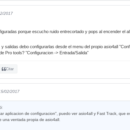
02/2017
iguradas porque escucho ruido entrecortado y pops al encender el a
 y salidas debo configurarlas desde el menu del propio asio4all "Conf
de Pro tools? "Configuracion -> Entrada/Salida"
Citar
 15/02/2017
ó:
ciar aplicacion de configuracion", puedo ver asio4all y Fast Track, que es
de una ventada propia de asio4all.