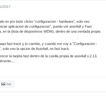
02/2017
o en pro tools clicko "configuracion - hardware", solo veo
Iniciar aplicacion de configuracion", puedo ver asio4all y Fast
a, en la (lista de disposirivos WDM), dentro de una ventada propia
aqui fast track y lo cambio, y cuando me voy a "Configuracion -
 solo veo la opcion de Asio4all, no fast track.
cer la tarjeta fast dentro de la casilla propia de asio4all v.2.13,
lmente....
Citar