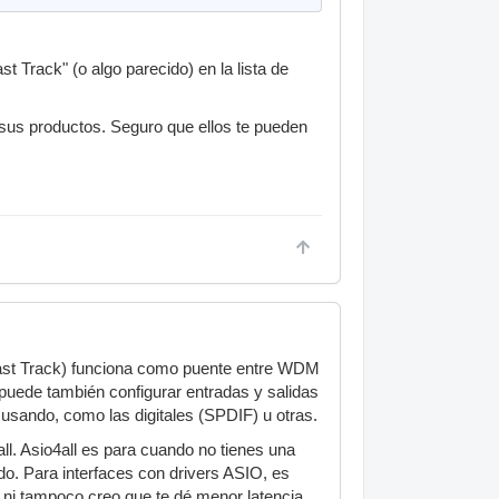
t Track" (o algo parecido) en la lista de
a sus productos. Seguro que ellos te pueden
 Fast Track) funciona como puente entre WDM
e puede también configurar entradas y salidas
usando, como las digitales (SPDIF) u otras.
ll. Asio4all es para cuando no tienes una
o. Para interfaces con drivers ASIO, es
, ni tampoco creo que te dé menor latencia.