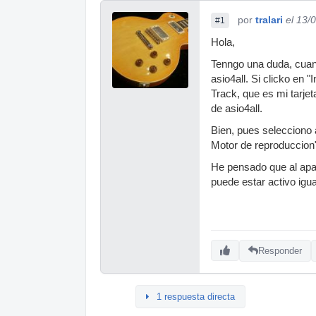
por
tralari
el 13/
#1
Hola,
Tenngo una duda, cuand
asio4all. Si clicko en "
Track, que es mi tarjet
de asio4all.
Bien, pues selecciono 
Motor de reproduccion",
He pensado que al apare
puede estar activo igua
Responder
1 respuesta directa