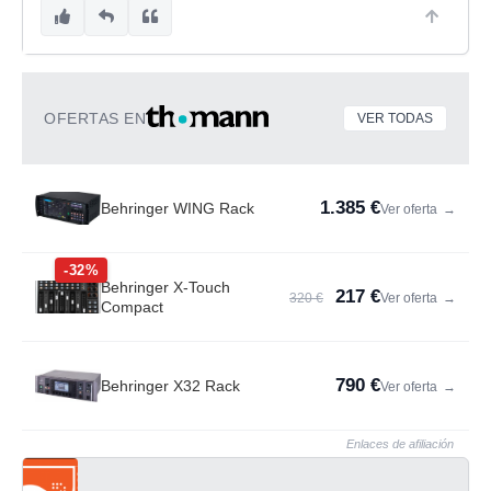
OFERTAS EN
VER TODAS
1.385 €
Behringer WING Rack
Ver oferta
→
-32%
Behringer X-Touch
217 €
320 €
Ver oferta
→
Compact
790 €
Behringer X32 Rack
Ver oferta
→
Enlaces de afiliación