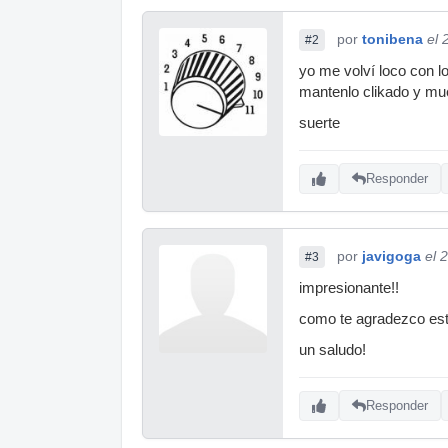
por
tonibena
el 
#2
yo me volví loco con l
mantenlo clikado y mue
suerte
Responder
por
javigoga
el 
#3
impresionante!!
como te agradezco es
un saludo!
Responder