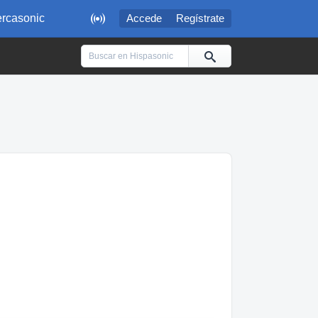

rcasonic
Accede
Regístrate