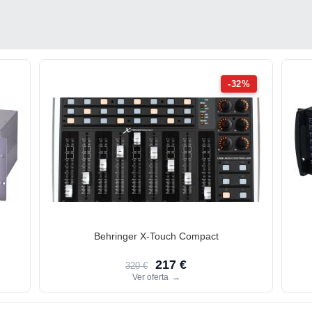
-32%
Behringer X-Touch Compact
217 €
320 €
Ver oferta
→