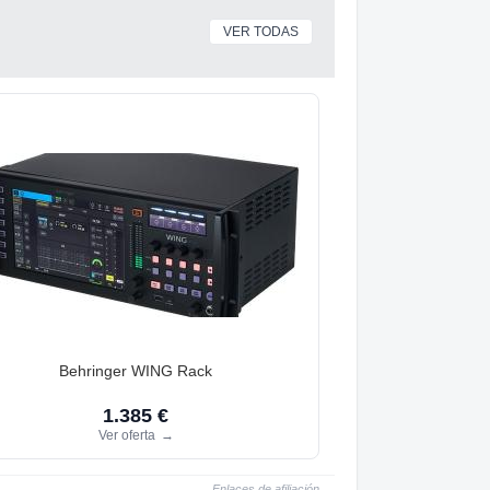
VER TODAS
Behringer WING Rack
1.385 €
Ver oferta
→
Enlaces de afiliación