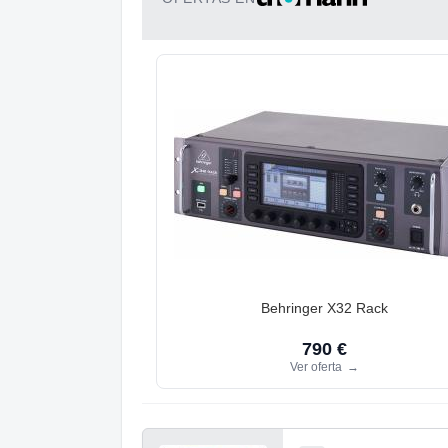
Behringer X32 Rack
790 €
Ver oferta
→