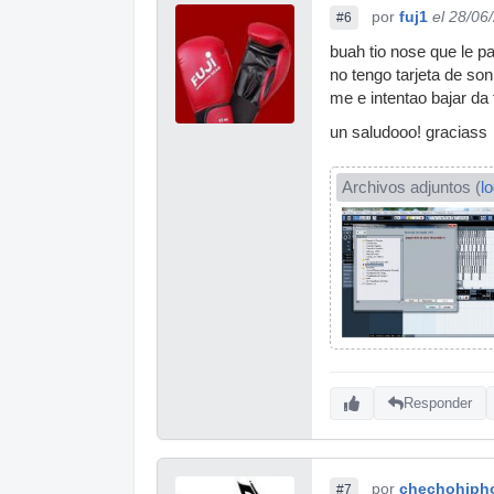
por
fuj1
el 28/06
#6
buah tio nose que le p
no tengo tarjeta de so
me e intentao bajar da 
un saludooo! graciass
Archivos adjuntos (
l
Responder
por
chechohiph
#7