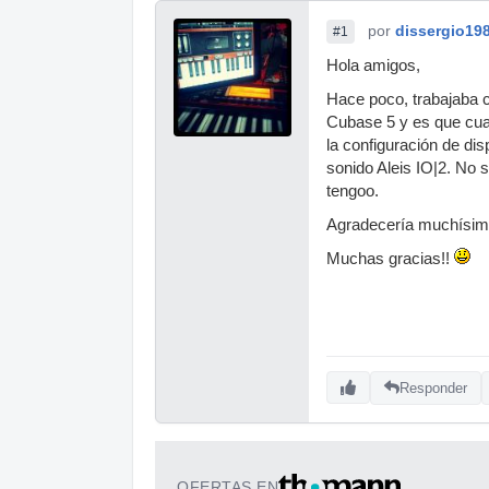
por
dissergio19
#1
Hola amigos,
Hace poco, trabajaba 
Cubase 5 y es que cua
la configuración de di
sonido Aleis IO|2. No s
tengoo.
Agradecería muchísim
Muchas gracias!!
Responder
OFERTAS EN