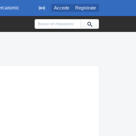

rcasonic
Accede
Regístrate