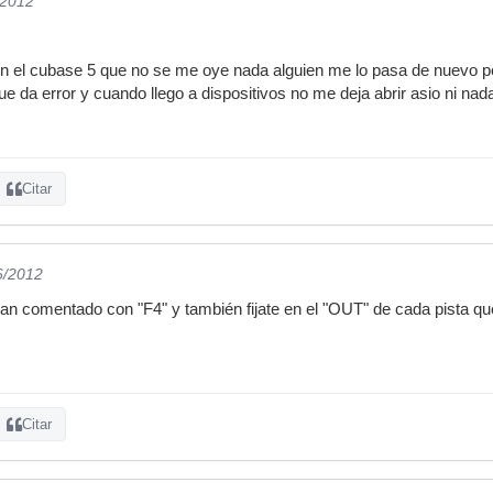
/2012
n el cubase 5 que no se me oye nada alguien me lo pasa de nuevo po
que da error y cuando llego a dispositivos no me deja abrir asio ni n
Citar
6/2012
han comentado con "F4" y también fijate en el "OUT" de cada pista que
Citar