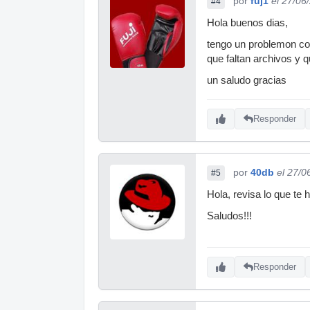
por
fuj1
el 27/06
#4
Hola buenos dias,
tengo un problemon co
que faltan archivos y 
un saludo gracias
Responder
por
40db
el 27/0
#5
Hola, revisa lo que te 
Saludos!!!
Responder