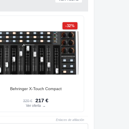
-32%
Behringer X-Touch Compact
217 €
320 €
Ver oferta
→
Enlaces de afiliación