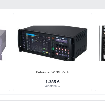
Behringer WING Rack
1.385 €
Ver oferta
→