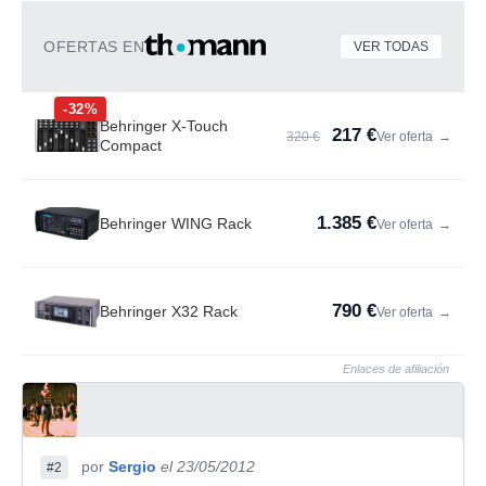
OFERTAS EN
VER TODAS
-32%
Behringer X-Touch
217 €
320 €
Ver oferta
→
Compact
1.385 €
Behringer WING Rack
Ver oferta
→
790 €
Behringer X32 Rack
Ver oferta
→
Enlaces de afiliación
por
Sergio
el 23/05/2012
#2