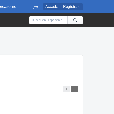

rcasonic
Accede
Regístrate
1
2