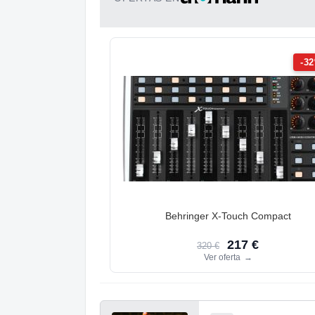
-3
Behringer X-Touch Compact
217 €
320 €
Ver oferta
→