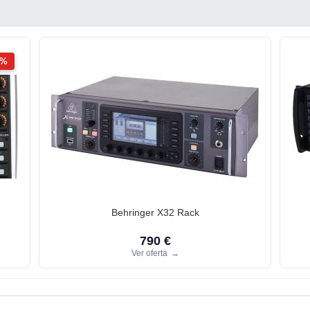
2%
Behringer X32 Rack
790 €
Ver oferta
→