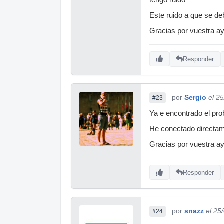
tengo ruido
Este ruido a que se d
Gracias por vuestra a
Responder
por
Sergio
el 2
#23
Ya e encontrado el prob
He conectado directam
Gracias por vuestra a
Responder
por
snazz
el 25
#24