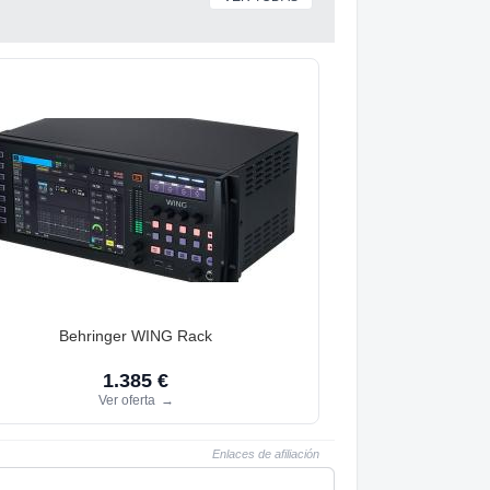
Behringer WING Rack
1.385 €
Ver oferta
→
Enlaces de afiliación