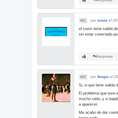
Responder
por
snazz
el 25
#21
el zoom tiene salida de
sin estar conectado por
Responder
por
Sergio
el 2
#22
Si, si que tiene salida
El problema que tuve e
mucho ruido, y si bajab
a aparecer.
Me acabo de dar cuenta