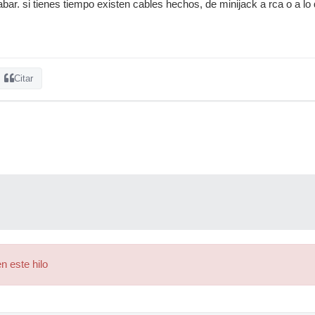
rabar. si tienes tiempo existen cables hechos, de minijack a rca o a l
Citar
n este hilo