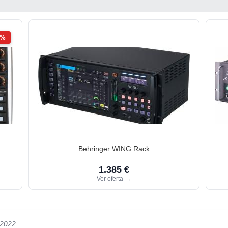
2%
Behringer WING Rack
1.385 €
Ver oferta
→
/2022