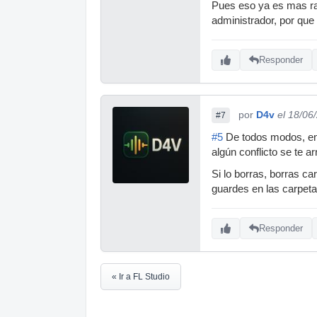
Pues eso ya es mas rar
administrador, por que 
Responder
por
D4v
el 18/06
#7
#5
De todos modos, en e
algún conflicto se te ar
Si lo borras, borras c
guardes en las carpetas
Responder
« Ir a FL Studio