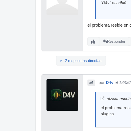
"D4v" escribió:
el problema reside en 
Responder
2 respuestas directas
por
D4v
el 18/06
#6
alzxxa escrib
el problema resi
plugins