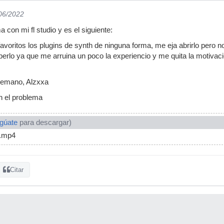
/06/2022
 con mi fl studio y es el siguiente:
avoritos los plugins de synth de ninguna forma, me eja abrirlo pero n
berlo ya que me arruina un poco la experiencio y me quita la motiva
temano, Alzxxa
n el problema
ogúate
para descargar)
8.mp4
Citar