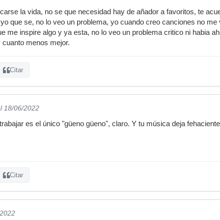
rse la vida, no se que necesidad hay de añador a favoritos, te acue
 yo que se, no lo veo un problema, yo cuando creo canciones no me v
ue me inspire algo y ya esta, no lo veo un problema critico ni habia
 y cuanto menos mejor.
Citar
l 18/06/2022
abajar es el único "güeno güeno", claro. Y tu música deja fehaciente
Citar
/2022