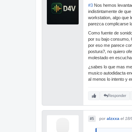
#3
Nos hemos levantado
indistintamente de que
workstation, algo que 
parezca complicarse la
Como fuente de sonido
por su bajo consumo, 
por eso me parece compl
postura?, no quiero of
molestado en escucharl
¿sabes lo que mas me
musico autodidacta enc
al menos lo intento y 
Responder
por
alzxxa
el 18
#5