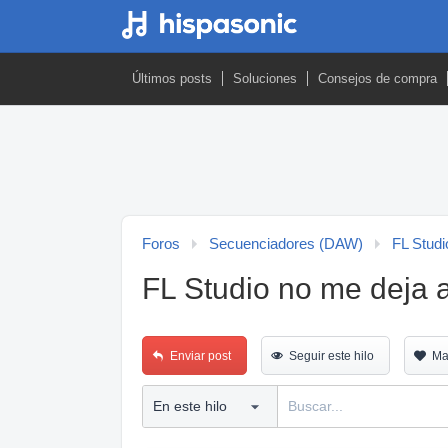
Últimos posts
Soluciones
Consejos de compra
Foros
Secuenciadores (DAW)
FL Studi
FL Studio no me deja añ
Enviar post
Seguir este hilo
Ma