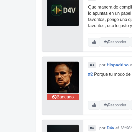
Que manera de complica
lo apuntas en un papel
favoritos, pongo uno q
favoritos, uso lo justo
Responder
por
Hispadrino
e
#3
#2
Porque tu modo de tr
Baneado
Responder
por
D4v
el 18/06
#4