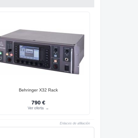
Behringer X32 Rack
790 €
Ver oferta
→
Enlaces de afiliación