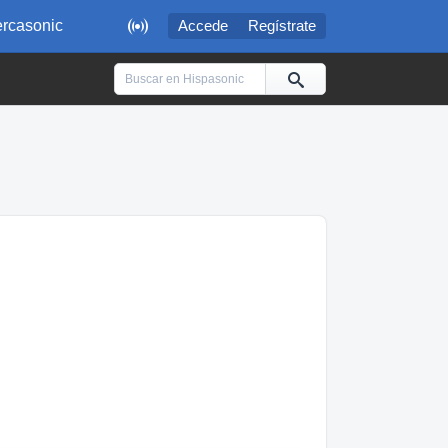

rcasonic
Accede
Regístrate