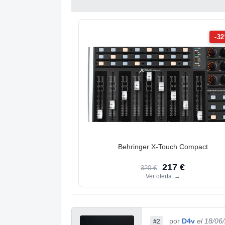
-3
Behringer X-Touch Compact
217 €
320 €
Ver oferta
→
por
D4v
el 18/06
#2