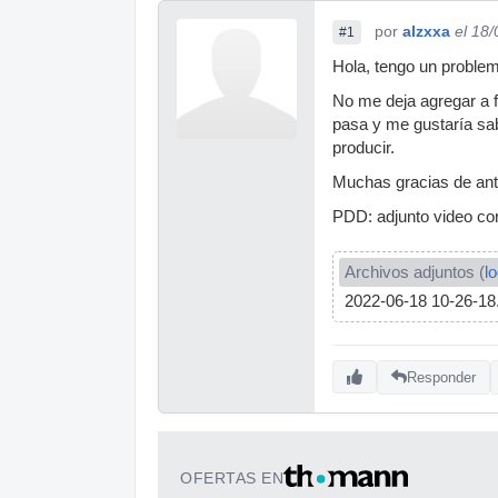
por
alzxxa
el 18
#1
Hola, tengo un problema
No me deja agregar a f
pasa y me gustaría sa
producir.
Muchas gracias de an
PDD: adjunto video co
Archivos adjuntos (
l
2022-06-18 10-26-1
Responder
OFERTAS EN