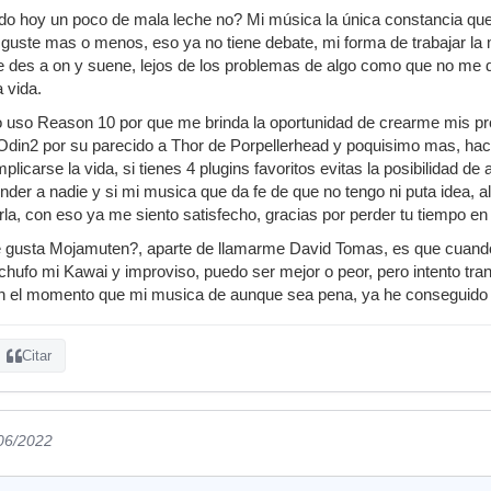
 hoy un poco de mala leche no? Mi música la única constancia que 
 guste mas o menos, eso ya no tiene debate, mi forma de trabajar la 
le des a on y suene, lejos de los problemas de algo como que no me 
 vida.
 uso Reason 10 por que me brinda la oportunidad de crearme mis prop
Odin2 por su parecido a Thor de Porpellerhead y poquisimo mas, h
icarse la vida, si tienes 4 plugins favoritos evitas la posibilidad de 
ender a nadie y si mi musica que da fe de que no tengo ni puta idea, 
a, con eso ya me siento satisfecho, gracias por perder tu tiempo en
 gusta Mojamuten?, aparte de llamarme David Tomas, es que cuand
hufo mi Kawai y improviso, puedo ser mejor o peor, pero intento tra
en el momento que mi musica de aunque sea pena, ya he conseguido a
Citar
/06/2022