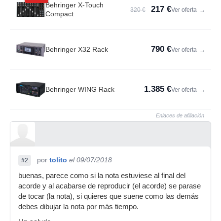
Behringer X-Touch
217 €
320 €
Ver oferta
→
Compact
790 €
Behringer X32 Rack
Ver oferta
→
1.385 €
Behringer WING Rack
Ver oferta
→
Enlaces de afiliación
por
tolito
el 09/07/2018
#2
buenas, parece como si la nota estuviese al final del
acorde y al acabarse de reproducir (el acorde) se parase
de tocar (la nota), si quieres que suene como las demás
debes dibujar la nota por más tiempo.