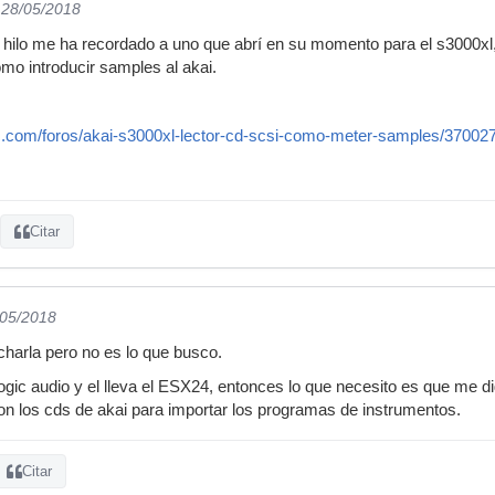
 28/05/2018
hilo me ha recordado a uno que abrí en su momento para el s3000xl,
ómo introducir samples al akai.
c.com/foros/akai-s3000xl-lector-cd-scsi-como-meter-samples/37002
Citar
/05/2018
 charla pero no es lo que busco.
ogic audio y el lleva el ESX24, entonces lo que necesito es que me di
n los cds de akai para importar los programas de instrumentos.
Citar