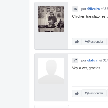
por
Øliveira
el 3
#6
Chicken translator es t
Responder
por
clafual
el 31
#7
Voy a ver, gracias
Responder