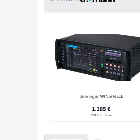
Behringer WING Rack
1.385 €
Ver oferta
→