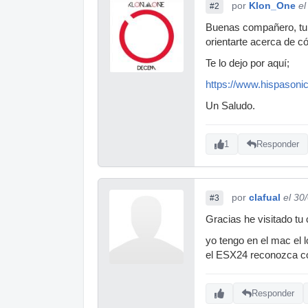
por
Klon_One
el
#2
Buenas compañero, tu 
orientarte acerca de c
Te lo dejo por aquí;
https://www.hispasoni
Un Saludo.
1
Responder
por
clafual
el 30
#3
Gracias he visitado tu
yo tengo en el mac el l
el ESX24 reconozca co
Responder