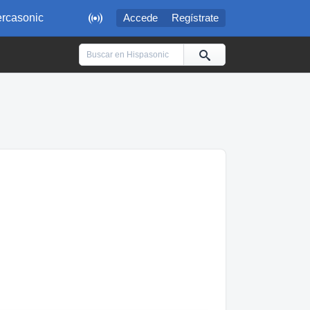

rcasonic
Accede
Regístrate