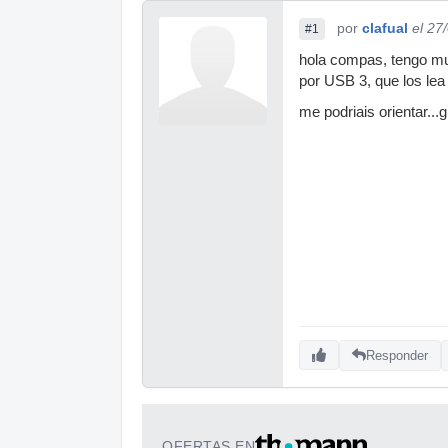
por
clafual
el 27
#1
hola compas, tengo muc
por USB 3, que los lea 
me podriais orientar...
Responder
OFERTAS EN