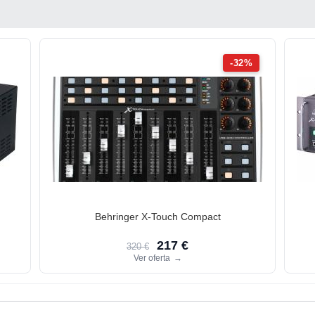
-32%
Behringer X-Touch Compact
217 €
320 €
Ver oferta
→