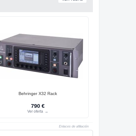
Behringer X32 Rack
790 €
Ver oferta
→
Enlaces de afiliación