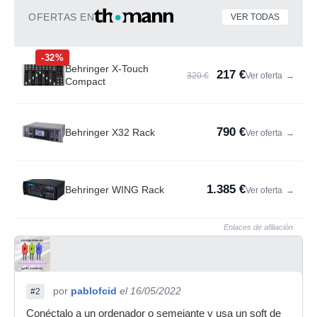
OFERTAS EN
VER TODAS
-32%
Behringer X-Touch
217 €
320 €
Ver oferta
→
Compact
790 €
Behringer X32 Rack
Ver oferta
→
1.385 €
Behringer WING Rack
Ver oferta
→
Enlaces de afiliación
por
pablofcid
el 16/05/2022
#2
Conéctalo a un ordenador o semejante y usa un soft de