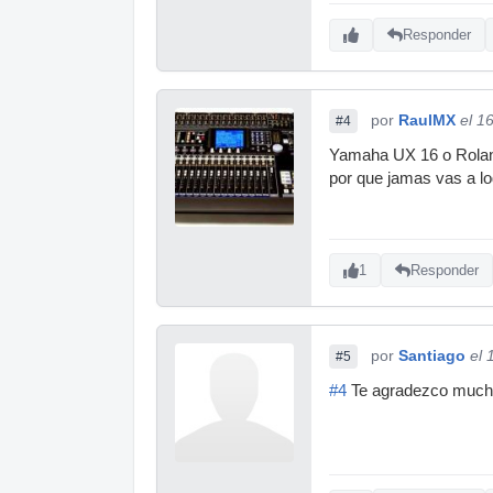
Responder
por
RaulMX
el 1
#4
Yamaha UX 16 o Roland 
por que jamas vas a log
1
Responder
por
Santiago
el 
#5
#4
Te agradezco muchí