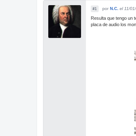
por
N.C.
el 11/01
#1
Resulta que tengo un 
placa de audio los mo