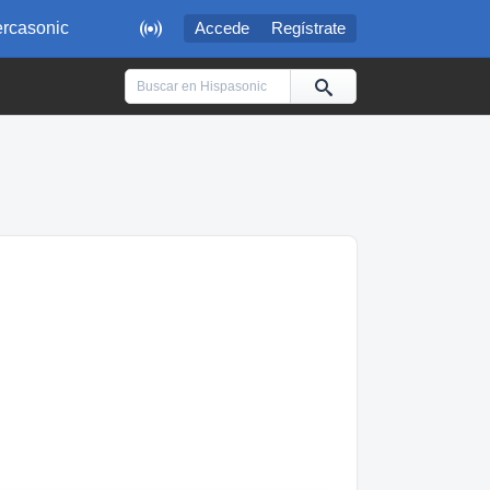

rcasonic
Accede
Regístrate