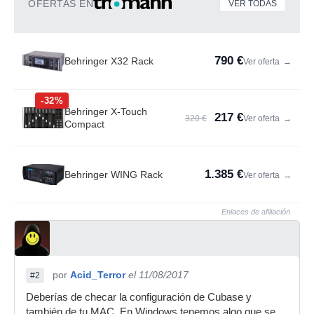
OFERTAS EN
VER TODAS
790 €
Behringer X32 Rack
Ver oferta
→
-32%
Behringer X-Touch
217 €
320 €
Ver oferta
→
Compact
1.385 €
Behringer WING Rack
Ver oferta
→
Enlaces de afiliación
por
Acid_Terror
el 11/08/2017
#2
Deberías de checar la configuración de Cubase y
también de tu MAC. En Windows tenemos algo que se