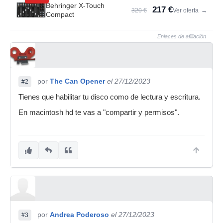
Behringer X-Touch
217 €
320 €
Ver oferta
→
Compact
Enlaces de afiliación
por
The Can Opener
el 27/12/2023
#2
Tienes que habilitar tu disco como de lectura y escritura.
En macintosh hd te vas a "compartir y permisos".
por
Andrea Poderoso
el 27/12/2023
#3