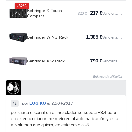
-32%
Behringer X-Touch
217 €
320 €
Ver oferta
→
Compact
1.385 €
Behringer WING Rack
Ver oferta
→
790 €
Behringer X32 Rack
Ver oferta
→
Enlaces de afiliación
por
LOGIKO
el 21/04/2013
#2
por cierto el canal en el mezclador se sube a +3.4 pero
en e secuenciador me meto en al automatización y está
al volumen que quiero, en este caso a -8.