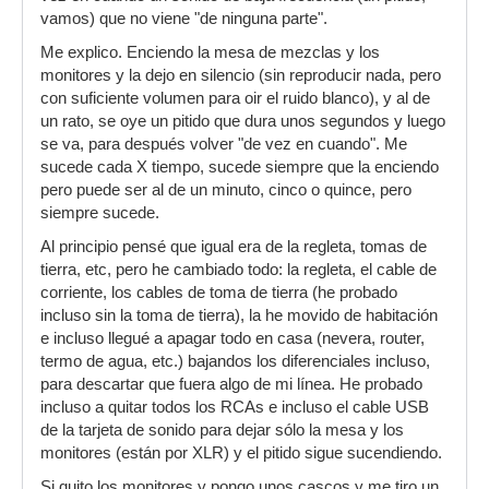
vamos) que no viene "de ninguna parte".
Me explico. Enciendo la mesa de mezclas y los
monitores y la dejo en silencio (sin reproducir nada, pero
con suficiente volumen para oir el ruido blanco), y al de
un rato, se oye un pitido que dura unos segundos y luego
se va, para después volver "de vez en cuando". Me
sucede cada X tiempo, sucede siempre que la enciendo
pero puede ser al de un minuto, cinco o quince, pero
siempre sucede.
Al principio pensé que igual era de la regleta, tomas de
tierra, etc, pero he cambiado todo: la regleta, el cable de
corriente, los cables de toma de tierra (he probado
incluso sin la toma de tierra), la he movido de habitación
e incluso llegué a apagar todo en casa (nevera, router,
termo de agua, etc.) bajandos los diferenciales incluso,
para descartar que fuera algo de mi línea. He probado
incluso a quitar todos los RCAs e incluso el cable USB
de la tarjeta de sonido para dejar sólo la mesa y los
monitores (están por XLR) y el pitido sigue sucendiendo.
Si quito los monitores y pongo unos cascos y me tiro un