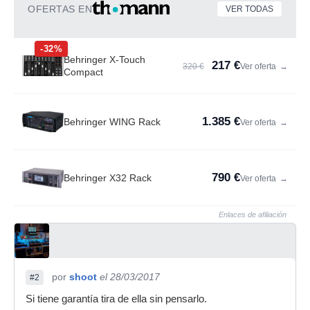
OFERTAS EN
VER TODAS
-32%
Behringer X-Touch
217 €
320 €
Ver oferta
→
Compact
1.385 €
Behringer WING Rack
Ver oferta
→
790 €
Behringer X32 Rack
Ver oferta
→
Enlaces de afiliación
por
shoot
el 28/03/2017
#2
Si tiene garantía tira de ella sin pensarlo.