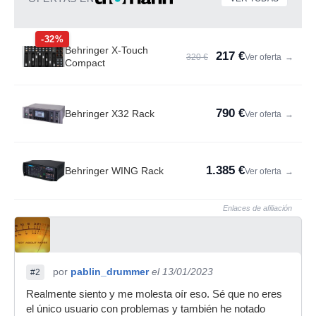
-32%
Behringer X-Touch
217 €
320 €
Ver oferta
→
Compact
790 €
Behringer X32 Rack
Ver oferta
→
1.385 €
Behringer WING Rack
Ver oferta
→
Enlaces de afiliación
por
pablin_drummer
el 13/01/2023
#2
Realmente siento y me molesta oír eso. Sé que no eres
el único usuario con problemas y también he notado