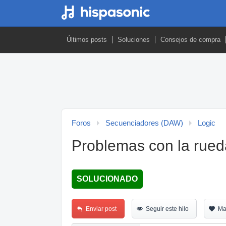
Últimos posts
Soluciones
Consejos de compra
Foros
Secuenciadores (DAW)
Logic
Problemas con la rueda
SOLUCIONADO
Enviar post
Seguir este hilo
Ma