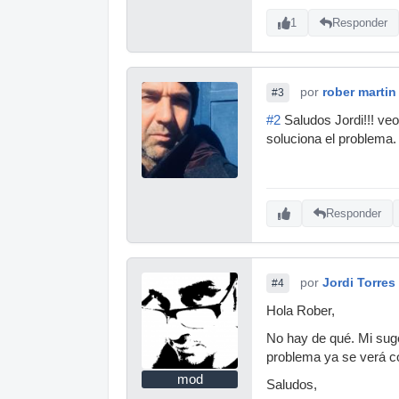
1
Responder
por
rober martin
#3
#2
Saludos Jordi!!! veo
soluciona el problema.
Responder
por
Jordi Torres
#4
Hola Rober,
No hay de qué. Mi suge
problema ya se verá c
mod
Saludos,