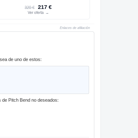
217 €
320 €
Ver oferta
→
Enlaces de afiliación
 sea de uno de estos:
los de Pitch Bend no deseados: