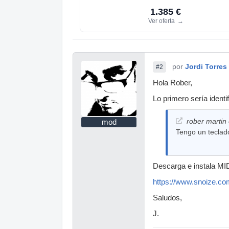
1.385 €
Ver oferta
→
por
Jordi Torres
#2
Hola Rober,
Lo primero sería ident
rober martin 
mod
Tengo un teclad
Descarga e instala MIDI
https://www.snoize.co
Saludos,
J.