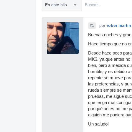
por
rober martin
#1
Buenas noches y graci
Hace tiempo que no en
Desde hace poco para 
MK3, ya que antes no 
bien, pero a medida q
horrible, y es debido a
repente se mueve para l
las preferencias, y aun
rueda siempre se mant
pruebas, me sigue suc
que tenga mal configura
por qué antes no me p
alguien me pudiera ayu
Un saludo!