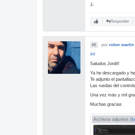
J.
Responder
por
rober martin
#5
#4
Saludos Jordi!!
Ya he descargado y hec
Te adjunto el pantalla
Las ruedas del control
Una vez más y mil grac
Muchas gracias
Archivos adjuntos (
l