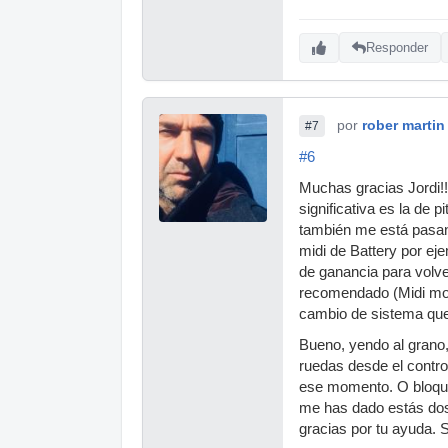
Responder
por
rober martin
#7
#6
Muchas gracias Jordi!!
significativa es la de
también me está pasand
midi de Battery por eje
de ganancia para volver
recomendado (Midi moni
cambio de sistema que 
Bueno, yendo al grano,
ruedas desde el control
ese momento. O bloque
me has dado estás dos 
gracias por tu ayuda. 