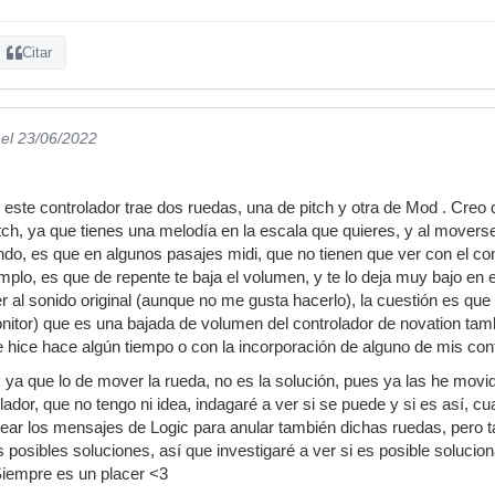
Citar
el 23/06/2022
 este controlador trae dos ruedas, una de pitch y otra de Mod . Cre
 pitch, ya que tienes una melodía en la escala que quieres, y al mover
o, es que en algunos pasajes midi, que no tienen que ver con el con
mplo, es que de repente te baja el volumen, y te lo deja muy bajo en 
 al sonido original (aunque no me gusta hacerlo), la cuestión es que 
tor) que es una bajada de volumen del controlador de novation tambi
hice hace algún tiempo o con la incorporación de alguno de mis con
 ya que lo de mover la rueda, no es la solución, pues ya las he movi
ador, que no tengo ni idea, indagaré a ver si se puede y si es así, cua
ar los mensajes de Logic para anular también dichas ruedas, pero 
posibles soluciones, así que investigaré a ver si es posible solucio
Siempre es un placer <3