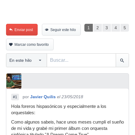
1
2
3
4
5
Enviar post
Seguir este hilo
Marcar como favorito
por
Javier Quilis
el 23/05/2018
#1
Hola foreros hispasónicos y especialmente a los
orquestales:
Como algunos sabeis, hace unos meses cumplí el sueño
de mi vida y grabé mi primer álbum con orquesta
sinfónica titulado "A Dream Come True".