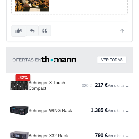
5
OFERTAS EN
VER TODAS
-32%
Behringer X-Touch
217 €
320 €
Ver oferta
→
Compact
1.385 €
Behringer WING Rack
Ver oferta
→
790 €
Behringer X32 Rack
Ver oferta
→