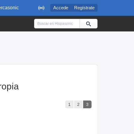

rcasonic
Accede
Regístrate
ropia
1
2
3