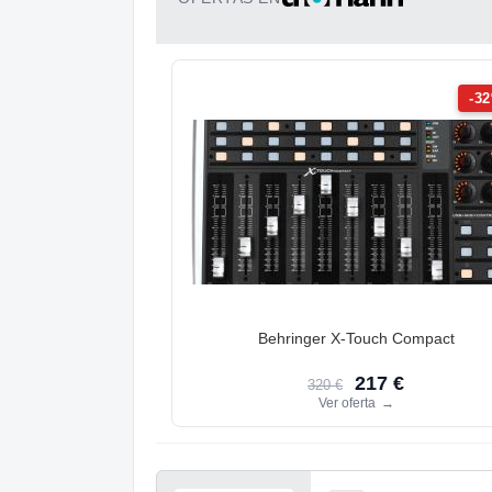
-3
Behringer X-Touch Compact
217 €
320 €
Ver oferta
→