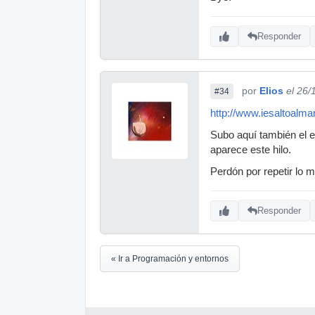
Responder
por
Elios
el 26/
#34
http://www.iesaltoalm
Subo aquí también el 
aparece este hilo.
Perdón por repetir lo 
Responder
« Ir a Programación y entornos