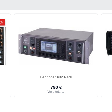
2%
Behringer X32 Rack
790 €
Ver oferta
→