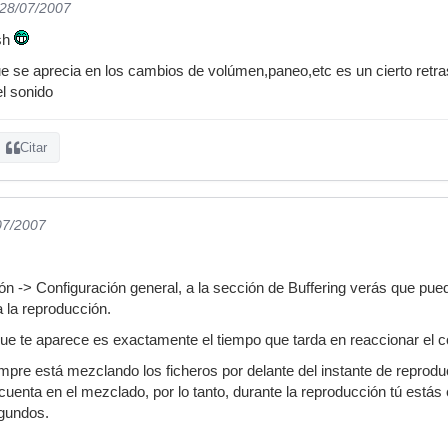
 28/07/2007
sh
e se aprecia en los cambios de volúmen,paneo,etc es un cierto retra
l sonido
Citar
07/2007
ón -> Configuración general, a la sección de Buffering verás que pued
 la reproducción.
ue te aparece es exactamente el tiempo que tarda en reaccionar el c
mpre está mezclando los ficheros por delante del instante de reproduc
 cuenta en el mezclado, por lo tanto, durante la reproducción tú está
gundos.