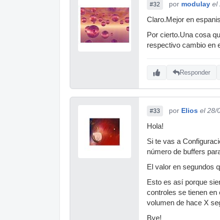
por
modulay
el
#32
Claro.Mejor en espani
Por cierto.Una cosa qu
respectivo cambio en e
Responder
por
Elios
el 28/
#33
Hola!
Si te vas a Configuraci
número de buffers para
El valor en segundos q
Esto es así porque sie
controles se tienen en
volumen de hace X se
Bye!