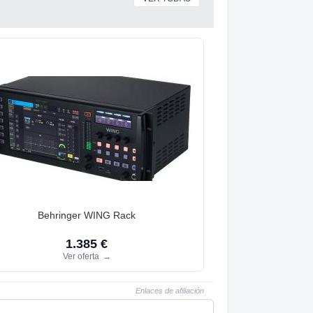
Behringer WING Rack
1.385 €
Ver oferta
→
Enlaces de afiliación