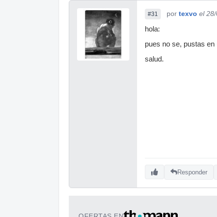
por
texvo
el 28
#31
hola:
pues no se, pustas en 
salud.
Responder
OFERTAS EN