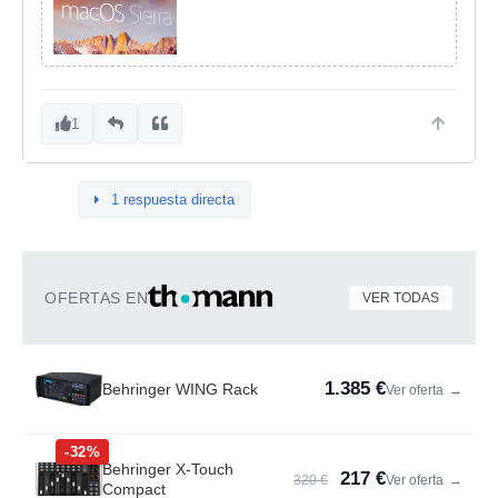
1
1 respuesta directa
OFERTAS EN
VER TODAS
1.385 €
Behringer WING Rack
Ver oferta
→
-32%
Behringer X-Touch
217 €
320 €
Ver oferta
→
Compact