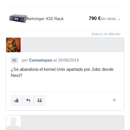
790 €
Behringer X32 Rack
Ver oferta
→
Enlaces de afiliación
por
Carmelopec
el 26/06/2016
#2
¿Se abandona el kernel Unix apartado por Jobs desde
Next?