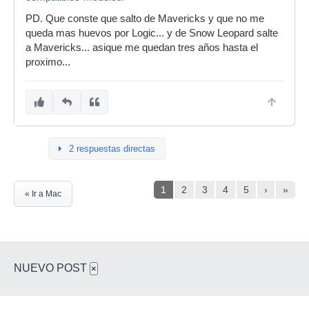
PD. Que conste que salto de Mavericks y que no me
queda mas huevos por Logic... y de Snow Leopard salte
a Mavericks... asique me quedan tres años hasta el
proximo...
2 respuestas directas
1
2
3
4
5
›
»
« Ir a Mac
NUEVO POST
×