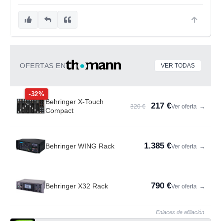
OFERTAS EN
VER TODAS
-32%
Behringer X-Touch
217 €
320 €
Ver oferta
→
Compact
1.385 €
Behringer WING Rack
Ver oferta
→
790 €
Behringer X32 Rack
Ver oferta
→
Enlaces de afiliación