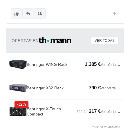
OFERTAS EN
VER TODAS
1.385 €
Behringer WING Rack
Ver oferta
→
790 €
Behringer X32 Rack
Ver oferta
→
-32%
Behringer X-Touch
217 €
320 €
Ver oferta
→
Compact
Enlaces de afiliación