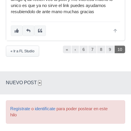
unico es que ya no sirve el link puedes ayudarnos
resubiendolo de ante mano muchas gracias
«
‹
6
7
8
9
10
« Ir a FL Studio
NUEVO POST
×
Regístrate
o
identifícate
para poder postear en este
hilo