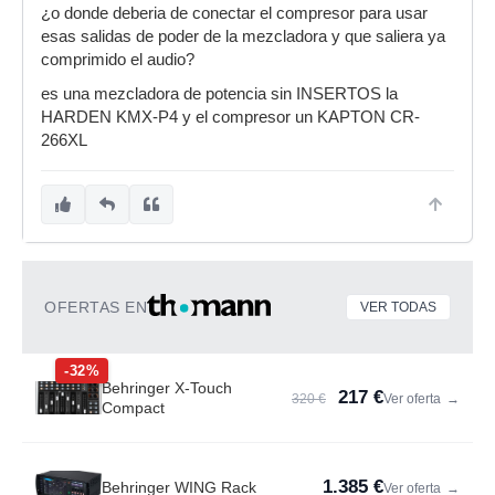
¿o donde deberia de conectar el compresor para usar
esas salidas de poder de la mezcladora y que saliera ya
comprimido el audio?
es una mezcladora de potencia sin INSERTOS la
HARDEN KMX-P4 y el compresor un KAPTON CR-
266XL
OFERTAS EN
VER TODAS
-32%
Behringer X-Touch
217 €
320 €
Ver oferta
→
Compact
1.385 €
Behringer WING Rack
Ver oferta
→