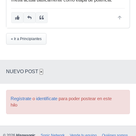
mesa actual básicamente como etapa de potencia.
« Ir a Principiantes
NUEVO POST
×
Regístrate
o
identifícate
para poder postear en este
hilo
© 2026
Hispasonic
Sonic Network
Vende tu equipo
Quiénes somos