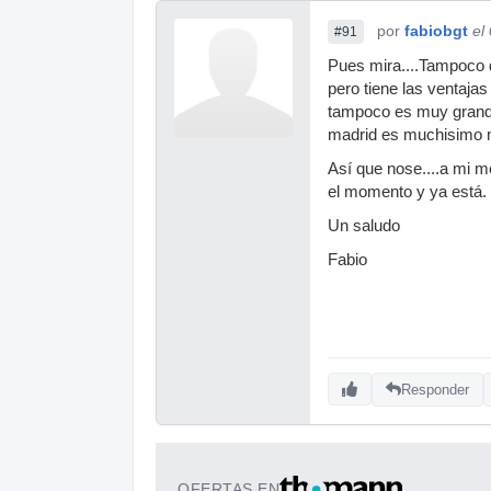
por
fabiobgt
el
#91
Pues mira....Tampoco q
pero tiene las ventaja
tampoco es muy grande, 
madrid es muchisimo 
Así que nose....a mi m
el momento y ya está.
Un saludo
Fabio
Responder
OFERTAS EN