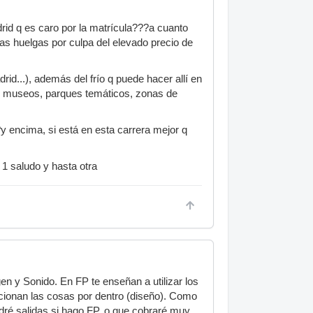
drid q es caro por la matrícula???a cuanto
as huelgas por culpa del elevado precio de
d...), además del frío q puede hacer allí en
rón, museos, parques temáticos, zonas de
 encima, si está en esta carrera mejor q
 1 saludo y hasta otra
en y Sonido. En FP te enseñan a utilizar los
cionan las cosas por dentro (diseño). Como
ré salidas si hago FP, o que cobraré muy