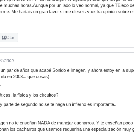
e muchas horas.Aunque por un lado lo veo normal, ya que TEleco de 
rme. Me haríais un gran favor si me dieseis vuestra opinión sobre e
Citar
01/2009
un par de años que acabé Sonido e Imagen, y ahora estoy en la super
l hilo en 2003... que cosas)
:
icas, la física y los circuitos?
y parte de segundo no se te haga un infierno es importante...
agen no te enseñan NADA de manejar cacharros. Y te enseñan poco d
onan los cacharros que usamos requeriría una especialización muy g