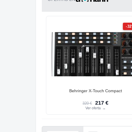
-3
Behringer X-Touch Compact
217 €
320 €
Ver oferta
→