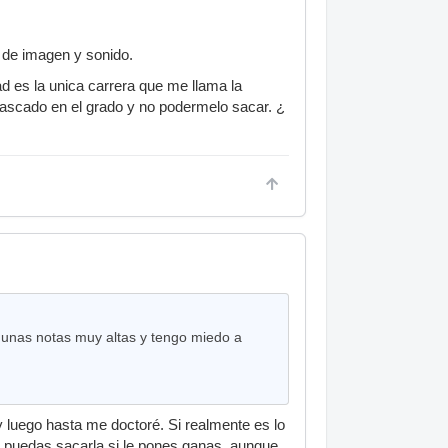
a de imagen y sonido.
d es la unica carrera que me llama la
tascado en el grado y no podermelo sacar. ¿
e unas notas muy altas y tengo miedo a
 y luego hasta me doctoré. Si realmente es lo
o puedas sacarla si le pones ganas, aunque