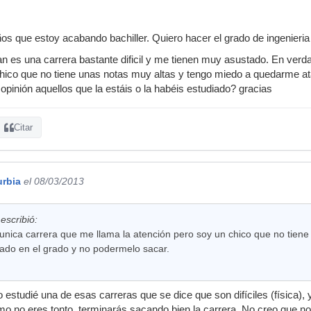
os que estoy acabando bachiller. Quiero hacer el grado de ingenieri
 es una carrera bastante dificil y me tienen muy asustado. En verda
chico que no tiene unas notas muy altas y tengo miedo a quedarme a
opinión aquellos que la estáis o la habéis estudiado? gracias
Citar
urbia
el 08/03/2013
escribió:
 unica carrera que me llama la atención pero soy un chico que no tien
do en el grado y no podermelo sacar.
 estudié una de esas carreras que se dice que son difíciles (física),
mo no eres tonto, terminarás sacando bien la carrera. No creo que n