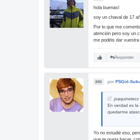
hola buenas!
soy un chaval de 17 añ
Por lo que me comentan
atención pero soy un 
me podéis dar vuestra 
Responder
por
PSGirl-Sub
#96
joaquinetecc 
En verdad es la
quedarme atasca
Yo no estudié eso, pero
que te gusta hacer, co