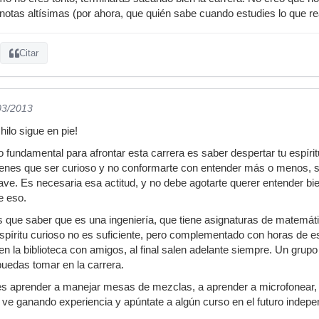
otas altísimas (por ahora, que quién sabe cuando estudies lo que re
Citar
03/2013
hilo sigue en pie!
 fundamental para afrontar esta carrera es saber despertar tu espíritu
tienes que ser curioso y no conformarte con entender más o menos, s
clave. Es necesaria esa actitud, y no debe agotarte querer entender 
e eso.
s que saber que es una ingeniería, que tiene asignaturas de matemáti
 espíritu curioso no es suficiente, pero complementado con horas de es
n la biblioteca con amigos, al final salen adelante siempre. Un grup
uedas tomar en la carrera.
es aprender a manejar mesas de mezclas, a aprender a microfonear, 
 ve ganando experiencia y apúntate a algún curso en el futuro indepe