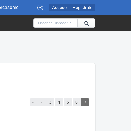

rcasonic
Accede
Regístrate
«
‹
3
4
5
6
7