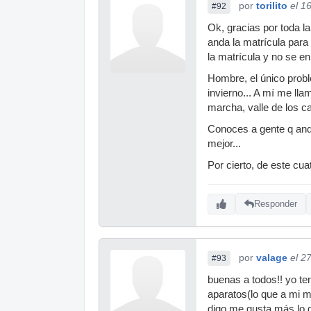
por
torilito
el 1
#92
Ok, gracias por toda l
anda la matrícula para
la matrícula y no se en
Hombre, el único probl
invierno... A mí me lla
marcha, valle de los c
Conoces a gente q ande
mejor...
Por cierto, de este cu
Responder
por
valage
el 2
#93
buenas a todos!! yo ten
aparatos(lo que a mi m
digo me gusta más lo 