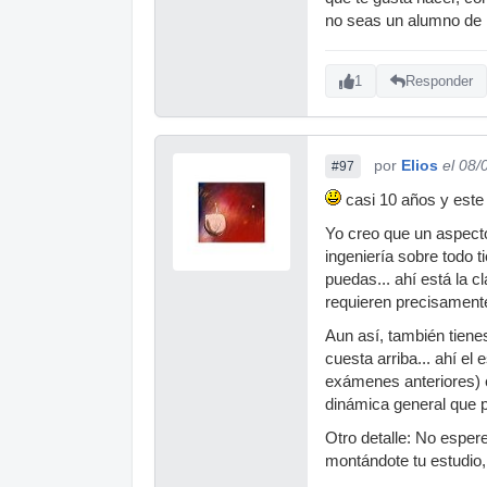
no seas un alumno de n
1
Responder
por
Elios
el 08/
#97
casi 10 años y este 
Yo creo que un aspecto
ingeniería sobre todo 
puedas... ahí está la 
requieren precisament
Aun así, también tiene
cuesta arriba... ahí el
exámenes anteriores) e
dinámica general que p
Otro detalle: No esper
montándote tu estudio,