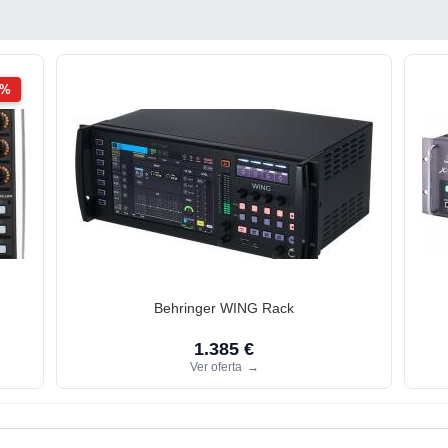
2%
Behringer WING Rack
1.385 €
Ver oferta
→