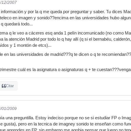
6/12/2007
a información y por la q me queda por preguntar y saber. Tu dices Ma
 teleco en imagen y sonido??encima en las universidades hubo algun
 q quedará todo...
ema q le veo a cáceres esq anda 1 pelín incomunicado (no como Madri
ma la atención Madrid por todo lo q hay allí (q si el bernabéu, calde
aídos y 1 montón de etcs)...
 en las universidades de madrid???q te dicen o q te recomiendan??y
atrimestre cuál es la asignatura o asignaturas q + te cuestan???venga
Citar
7/01/2009
ía una preguntilla. Estoy indeciso porque no se si estudiar FP o Imag
e gusta), pero en la tecnica de imagney sonido te enseñan como fun
que aprendes en FP, sin embargo me agobia pensar que luego no tend