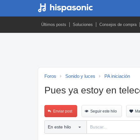
Últimos posts
Soluciones
Consejos de compra
Foros
Sonido y luces
PA iniciación
Pues ya estoy en tele
Enviar post
Seguir este hilo
Ma