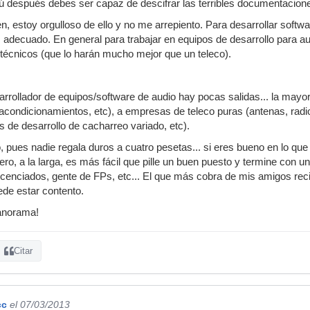
 tú después debes ser capaz de descifrar las terribles documentacione
n, estoy orgulloso de ello y no me arrepiento. Para desarrollar soft
s adecuado. En general para trabajar en equipos de desarrollo para 
s técnicos (que lo harán mucho mejor que un teleco).
rrollador de equipos/software de audio hay pocas salidas... la may
acondicionamientos, etc), a empresas de teleco puras (antenas, radio
 de desarrollo de cacharreo variado, etc).
 pues nadie regala duros a cuatro pesetas... si eres bueno en lo que 
ero, a la larga, es más fácil que pille un buen puesto y termine con u
licenciados, gente de FPs, etc... El que más cobra de mis amigos rec
de estar contento.
panorama!
Citar
cc
el 07/03/2013