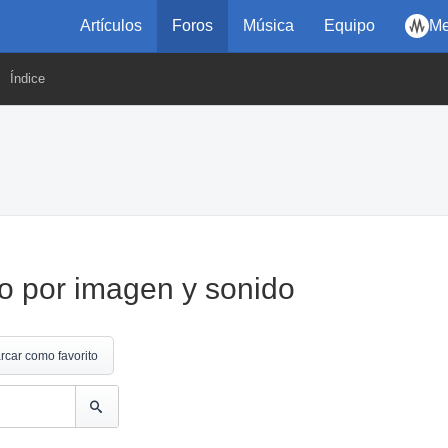
Artículos
Foros
Música
Equipo
Me
Índice
co por imagen y sonido
rcar como favorito