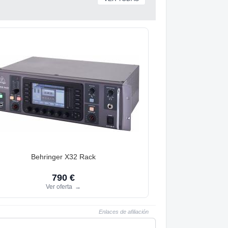
Behringer X32 Rack
790 €
Ver oferta
→
Enlaces de afiliación