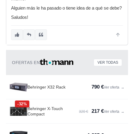
Alguien más le ha pasado o tiene idea de a qué se debe?
Saludos!
OFERTAS EN
VER TODAS
790 €
Behringer X32 Rack
Ver oferta
→
-32%
Behringer X-Touch
217 €
320 €
Ver oferta
→
Compact