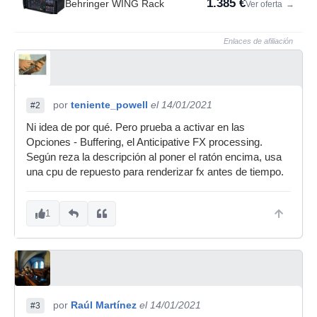
1.385 €
Behringer WING Rack
Ver oferta
→
Enlaces de afiliación
por
teniente_powell
el 14/01/2021
#2
Ni idea de por qué. Pero prueba a activar en las
Opciones - Buffering, el Anticipative FX processing.
Según reza la descripción al poner el ratón encima, usa
una cpu de repuesto para renderizar fx antes de tiempo.
1
por
Raúl Martínez
el 14/01/2021
#3