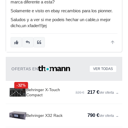
marca diferente a esta?
Solamente e visto en ebay recambios para los pionner.
Saludos y a ver si me podeis hechar un cable,o mejor
dicho,un xfader!!!jej
OFERTAS EN
VER TODAS
-32%
Behringer X-Touch
217 €
320 €
Ver oferta
→
Compact
790 €
Behringer X32 Rack
Ver oferta
→