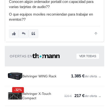
Conocen algún ordenador portatil con capacidad para
varias tarjetas de audio??
O que equipos moviles recomiendan para trabajar en
eventos??
OFERTAS EN
VER TODAS
1.385 €
Behringer WING Rack
Ver oferta
→
-32%
Behringer X-Touch
217 €
320 €
Ver oferta
→
Compact