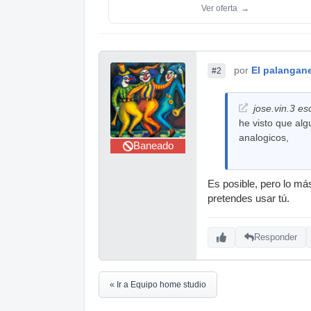
Ver oferta
→
por
El palangan
#2
jose.vin.3 esc
he visto que alg
analogicos,
Baneado
Es posible, pero lo má
pretendes usar tú.
Responder
« Ir a Equipo home studio