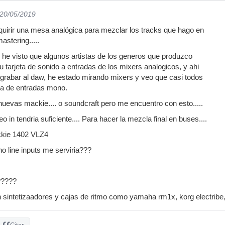
 20/05/2019
uirir una mesa analógica para mezclar los tracks que hago en
astering.....
e, he visto que algunos artistas de los generos que produzco
u tarjeta de sonido a entradas de los mixers analogicos, y ahi
grabar al daw, he estado mirando mixers y veo que casi todos
ia de entradas mono.
 nuevas mackie.... o soundcraft pero me encuentro con esto.....
o in tendria suficiente.... Para hacer la mezcla final en buses....
kie 1402 VLZ4
no line inputs me serviria???
?????
 sintetizaadores y cajas de ritmo como yamaha rm1x, korg electribe, 