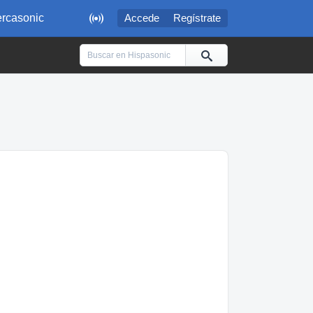

rcasonic
Accede
Regístrate