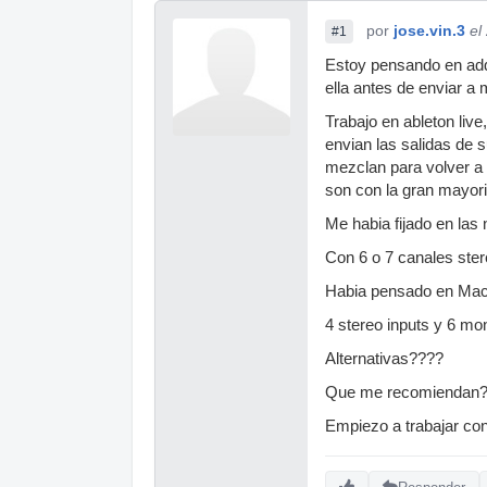
por
jose.vin.3
el
#1
Estoy pensando en adq
ella antes de enviar a m
Trabajo en ableton liv
envian las salidas de s
mezclan para volver a 
son con la gran mayor
Me habia fijado en las
Con 6 o 7 canales stere
Habia pensado en Mac
4 stereo inputs y 6 mo
Alternativas????
Que me recomiendan
Empiezo a trabajar con