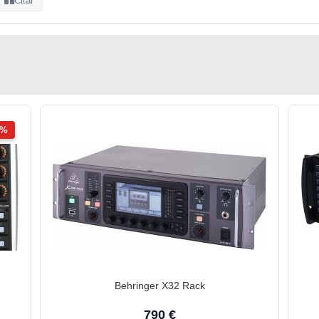
Citar
2%
Behringer X32 Rack
790 €