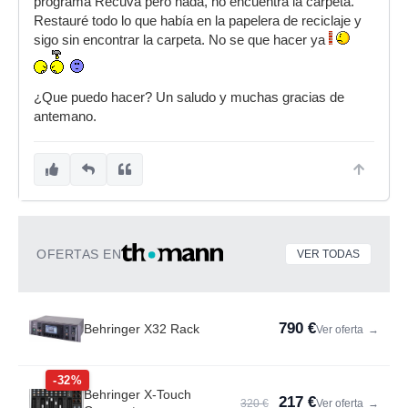
programa Recuva pero nada, no encuentra la carpeta.
Restauré todo lo que había en la papelera de reciclaje y
sigo sin encontrar la carpeta. No se que hacer ya
¿Que puedo hacer? Un saludo y muchas gracias de
antemano.
OFERTAS EN
VER TODAS
790 €
Behringer X32 Rack
Ver oferta
→
-32%
Behringer X-Touch
217 €
320 €
Ver oferta
→