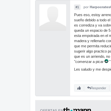
por
Harpocrates
#1
Pues eso, estoy arrend
sueño debido a todo el 
es corrediza y va sob
queda un espacio de 5 c
esta empotrada en el 
madera y rellenarlo co
que me permita reducir
sugerir algo practico 
que es un arriendo, no 
"comenzar a picar
"
Les saludo y me despi
Responder
OFERTAS EN