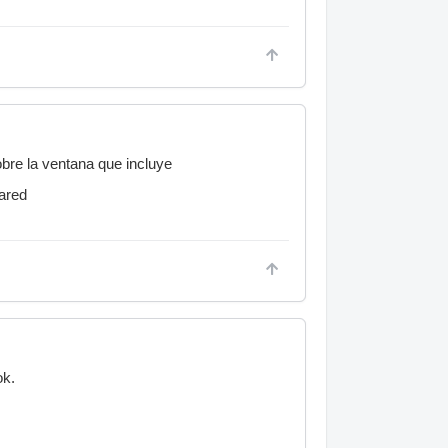
obre la ventana que incluye
pared
ok.