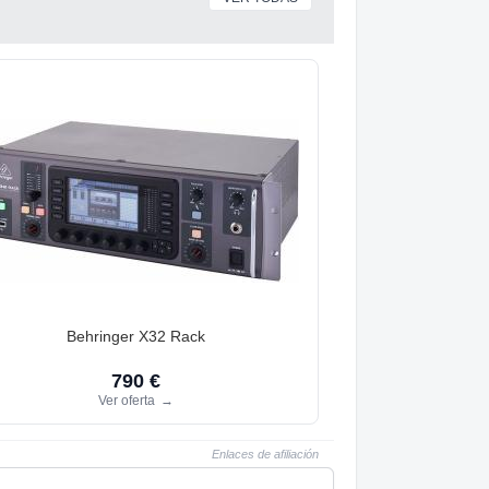
Behringer X32 Rack
790 €
Ver oferta
→
Enlaces de afiliación