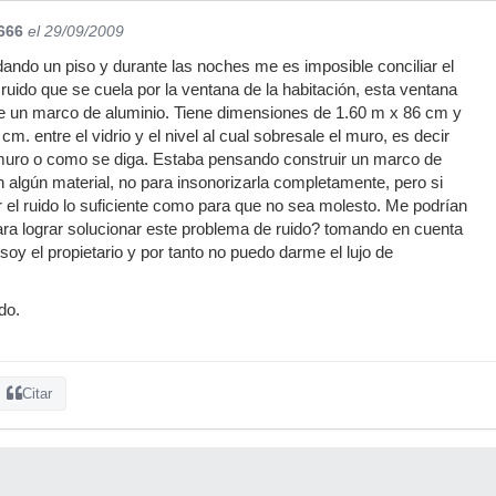
666
el 29/09/2009
ando un piso y durante las noches me es imposible conciliar el
ruido que se cuela por la ventana de la habitación, esta ventana
re un marco de aluminio. Tiene dimensiones de 1.60 m x 86 cm y
m. entre el vidrio y el nivel al cual sobresale el muro, es decir
muro o como se diga. Estaba pensando construir un marco de
n algún material, no para insonorizarla completamente, pero si
 el ruido lo suficiente como para que no sea molesto. Me podrían
para lograr solucionar este problema de ruido? tomando en cuenta
soy el propietario y por tanto no puedo darme el lujo de
do.
Citar