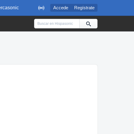

rcasonic
Accede
Regístrate