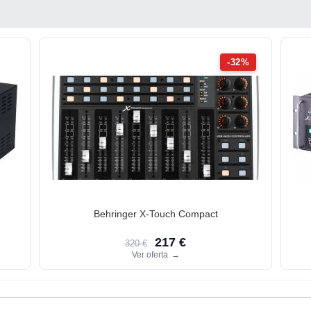
-32%
Behringer X-Touch Compact
217 €
320 €
Ver oferta
→