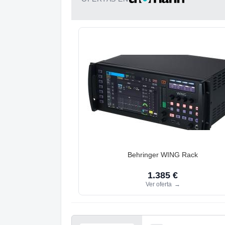
Behringer WING Rack
1.385 €
Ver oferta
→