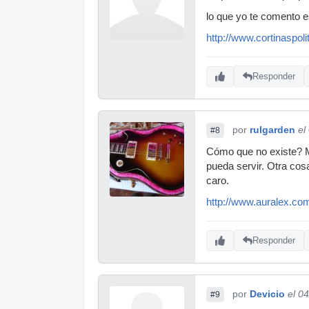
lo que yo te comento e
http://www.cortinaspol
Responder
por
rulgarden
el
#8
Cómo que no existe? Mir
pueda servir. Otra cos
caro.
http://www.auralex.com
Responder
por
Devicio
el 0
#9