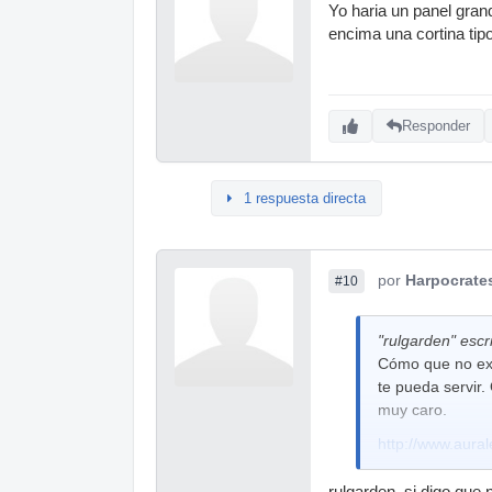
Yo haria un panel gran
encima una cortina tipo
Responder
1 respuesta directa
por
Harpocrate
#10
"rulgarden" escri
Cómo que no exis
te pueda servir.
muy caro.
http://www.aural
rulgarden, si digo que