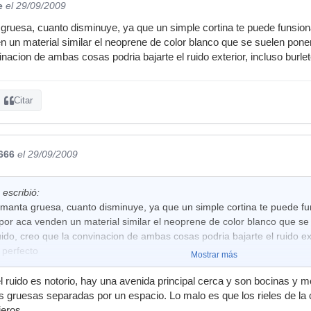
e
el 29/09/2009
gruesa, cuanto disminuye, ya que un simple cortina te puede funsio
un material similar el neoprene de color blanco que se suelen pone
inacion de ambas cosas podria bajarte el ruido exterior, incluso burl
Citar
666
el 29/09/2009
 escribió:
manta gruesa, cuanto disminuye, ya que un simple cortina te puede f
or aca venden un material similar el neoprene de color blanco que se
ido, creo que la convinacion de ambas cosas podria bajarte el ruido ext
 perfecto
Mostrar más
l ruido es notorio, hay una avenida principal cerca y son bocinas y 
 gruesas separadas por un espacio. Lo malo es que los rieles de la 
eros.