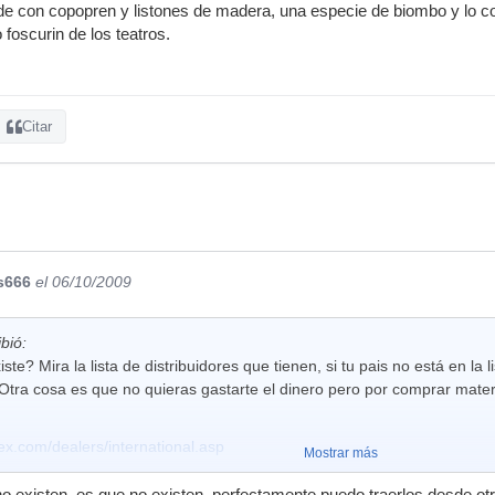
de con copopren y listones de madera, una especie de biombo y lo co
 foscurin de los teatros.
Citar
s666
el 06/10/2009
bió:
te? Mira la lista de distribuidores que tienen, si tu pais no está en la
 Otra cosa es que no quieras gastarte el dinero pero por comprar mate
ex.com/dealers/international.asp
Mostrar más
 no existen, es que no existen, perfectamente puedo traerlos desde otr