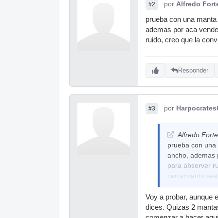
por
Alfredo Fort
#2
prueba con una manta 
ademas por aca venden 
ruido, creo que la conv
Responder
por
Harpocrates
#3
Alfredo.Forte
prueba con una 
ancho, ademas p
para absorver ru
cerramiento sea
Voy a probar, aunque e
dices. Quizas 2 mantas
comenzar a hacer aguj