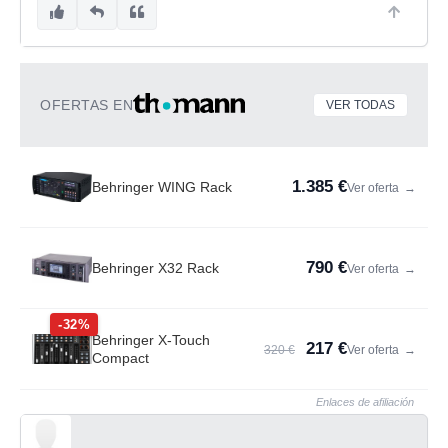
OFERTAS EN
VER TODAS
1.385 €
Behringer WING Rack
Ver oferta
→
790 €
Behringer X32 Rack
Ver oferta
→
-32%
Behringer X-Touch
217 €
320 €
Ver oferta
→
Compact
Enlaces de afiliación