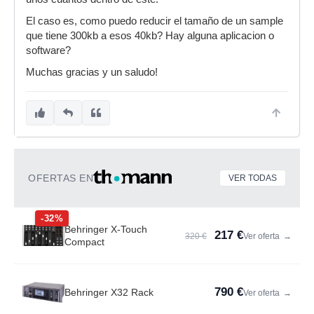
El caso es, como puedo reducir el tamaño de un sample
que tiene 300kb a esos 40kb? Hay alguna aplicacion o
software?
Muchas gracias y un saludo!
OFERTAS EN
VER TODAS
-32%
Behringer X-Touch
217 €
320 €
Ver oferta
→
Compact
790 €
Behringer X32 Rack
Ver oferta
→