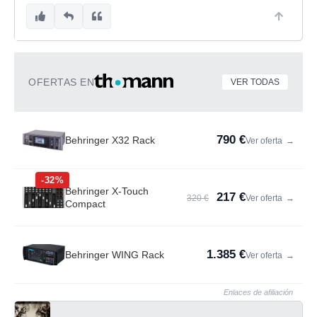
OFERTAS EN
VER TODAS
790 €
Behringer X32 Rack
Ver oferta
→
-32%
Behringer X-Touch
217 €
320 €
Ver oferta
→
Compact
1.385 €
Behringer WING Rack
Ver oferta
→
Enlaces de afiliación