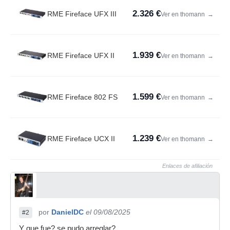
2.326 €
RME Fireface UFX III
Ver en thomann
→
1.939 €
RME Fireface UFX II
Ver en thomann
→
1.599 €
RME Fireface 802 FS
Ver en thomann
→
1.239 €
RME Fireface UCX II
Ver en thomann
→
Enlaces de afiliación
por
DanielDC
el 09/08/2025
#2
Y que fue? se pudo arreglar?