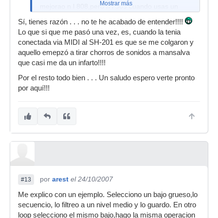
Mostrar más
mejorao n l 808,pero n l 909 cuando usas un
mismo sonido en varios patrones con diferentes
Sí, tienes razón . . . no te he acabado de entender!!!!
parametros,si lo tienes en user o en tarjeta,s te
Lo que si que me pasó una vez, es, cuando la tenia
pueden cambiar los sonidos(si no lo entiendes
conectada via MIDI al SH-201 es que se me colgaron y
otro dia t lo explico mejor) Un saludo y gracias x
aquello emepzó a tirar chorros de sonidos a mansalva
la info.
que casi me da un infarto!!!!
Por el resto todo bien . . . Un saludo espero verte pronto
por aquí!!!
por
arest
el 24/10/2007
#13
Me explico con un ejemplo. Selecciono un bajo grueso,lo
secuencio, lo filtreo a un nivel medio y lo guardo. En otro
loop selecciono el mismo bajo,hago la misma operacion