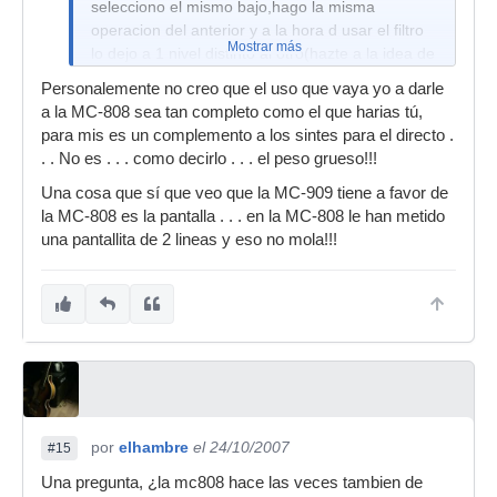
selecciono el mismo bajo,hago la misma
operacion del anterior y a la hora d usar el filtro
Mostrar más
lo dejo a 1 nivel distinto al otro(hazte a la idea de
k no se parece en nada)etc, etc,y lo guardo.Pues
Personalemente no creo que el uso que vaya yo a darle
bien,puede darse la situacion(a mi me pasaba a
a la MC-808 sea tan completo como el que harias tú,
menudo despues de varias horas dandole)de k
para mis es un complemento a los sintes para el directo .
se blokee como t ha pasado a ti,y s cambie el
. . No es . . . como decirlo . . . el peso grueso!!!
sonido dl 1 con el dl 2,incluso guardandolo en la
Una cosa que sí que veo que la MC-909 tiene a favor de
tarjeta(flipa).
la MC-808 es la pantalla . . . en la MC-808 le han metido
una pantallita de 2 lineas y eso no mola!!!
por
elhambre
el 24/10/2007
#15
Una pregunta, ¿la mc808 hace las veces tambien de