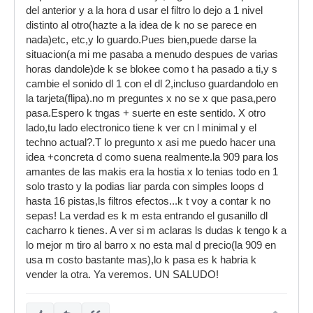
del anterior y a la hora d usar el filtro lo dejo a 1 nivel
distinto al otro(hazte a la idea de k no se parece en
nada)etc, etc,y lo guardo.Pues bien,puede darse la
situacion(a mi me pasaba a menudo despues de varias
horas dandole)de k se blokee como t ha pasado a ti,y s
cambie el sonido dl 1 con el dl 2,incluso guardandolo en
la tarjeta(flipa).no m preguntes x no se x que pasa,pero
pasa.Espero k tngas + suerte en este sentido. X otro
lado,tu lado electronico tiene k ver cn l minimal y el
techno actual?.T lo pregunto x asi me puedo hacer una
idea +concreta d como suena realmente.la 909 para los
amantes de las makis era la hostia x lo tenias todo en 1
solo trasto y la podias liar parda con simples loops d
hasta 16 pistas,ls filtros efectos...k t voy a contar k no
sepas! La verdad es k m esta entrando el gusanillo dl
cacharro k tienes. A ver si m aclaras ls dudas k tengo k a
lo mejor m tiro al barro x no esta mal d precio(la 909 en
usa m costo bastante mas),lo k pasa es k habria k
vender la otra. Ya veremos. UN SALUDO!