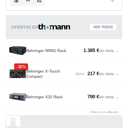
OFERTAS EN
VER TODAS
1.385 €
Behringer WING Rack
Ver oferta
→
-32%
Behringer X-Touch
217 €
320 €
Ver oferta
→
Compact
790 €
Behringer X32 Rack
Ver oferta
→
Enlaces de afiliación