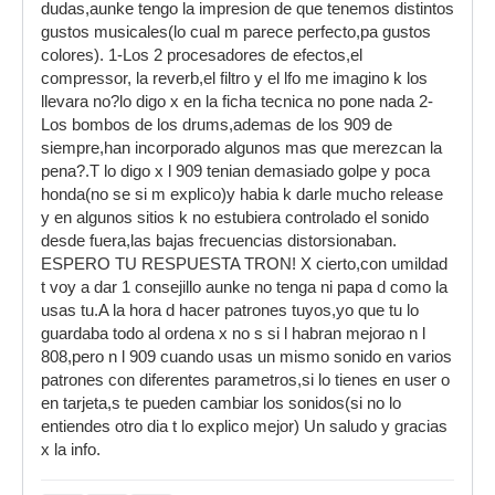
dudas,aunke tengo la impresion de que tenemos distintos
gustos musicales(lo cual m parece perfecto,pa gustos
colores). 1-Los 2 procesadores de efectos,el
compressor, la reverb,el filtro y el lfo me imagino k los
llevara no?lo digo x en la ficha tecnica no pone nada 2-
Los bombos de los drums,ademas de los 909 de
siempre,han incorporado algunos mas que merezcan la
pena?.T lo digo x l 909 tenian demasiado golpe y poca
honda(no se si m explico)y habia k darle mucho release
y en algunos sitios k no estubiera controlado el sonido
desde fuera,las bajas frecuencias distorsionaban.
ESPERO TU RESPUESTA TRON! X cierto,con umildad
t voy a dar 1 consejillo aunke no tenga ni papa d como la
usas tu.A la hora d hacer patrones tuyos,yo que tu lo
guardaba todo al ordena x no s si l habran mejorao n l
808,pero n l 909 cuando usas un mismo sonido en varios
patrones con diferentes parametros,si lo tienes en user o
en tarjeta,s te pueden cambiar los sonidos(si no lo
entiendes otro dia t lo explico mejor) Un saludo y gracias
x la info.