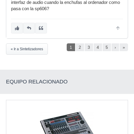
interfaz de audio cuando la enchufas al ordenador como
pasa con la sp606?
1
2
3
4
5
›
»
« Ir a Sintetizadores
EQUIPO RELACIONADO