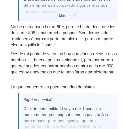
de siempre,han incorporado algunos mas que
merezcan la pena?.
Mostrar más
No he escuchado la mc-909, pero te he de decir que los
de la mc-808 tienen mucha pegada. Son demasiado
"makineros" para mi parte metalera . . . pero a mi parte
electroniquilla le flipan!!!
Desde mi punto de vista, no hay que darles release a los
bombos . . . bueno, quizas a alguno sí, pero por norma
general puedes encontrar bombos dentro de la mc-808
que estoy convencido que te satisfaran completamente .
. .
Lo que encuentro es poca variedad de platos . . .
Alguien escribió:
X cierto,con umildad t voy a dar 1 consejillo
aunke no tenga ni papa d como la usas tu.A la
hora d hacer patrones tuyos,yo que tu lo
guardaba todo al ordena x no s si l habran