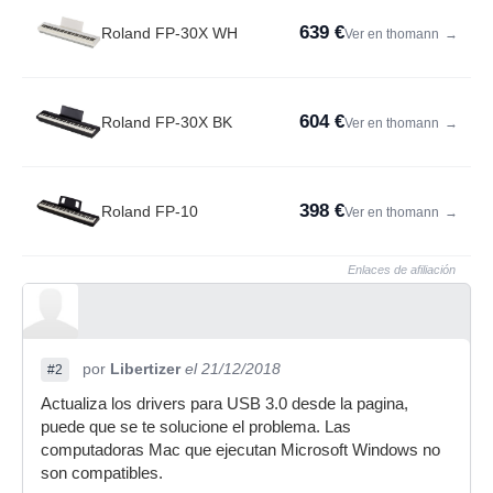
639 €
Roland FP-30X WH
Ver en thomann
→
604 €
Roland FP-30X BK
Ver en thomann
→
398 €
Roland FP-10
Ver en thomann
→
Enlaces de afiliación
por
Libertizer
el 21/12/2018
#2
Actualiza los drivers para USB 3.0 desde la pagina,
puede que se te solucione el problema. Las
computadoras Mac que ejecutan Microsoft Windows no
son compatibles.