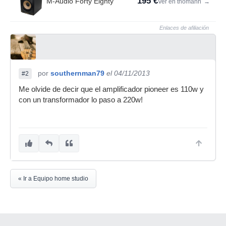
195 €
M-Audio Forty Eighty
Ver en thomann
→
Enlaces de afiliación
por
southernman79
el 04/11/2013
#2
Me olvide de decir que el amplificador pioneer es 110w y
con un transformador lo paso a 220w!
« Ir a Equipo home studio