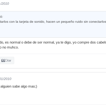
1/2010
ió:
arlos con la tarjeta de sonido, hacen un pequeño ruido sin conectarlos p
o, es normal o debe de ser normal, ya te digo, yo compre dos cabel
ro no muhco.
Citar
/01/2010
i alguien sabe algo mas;)