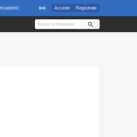

rcasonic
Accede
Regístrate