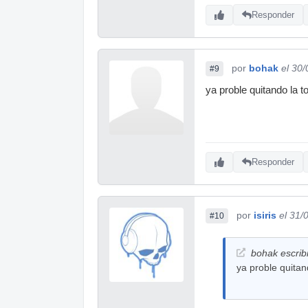
Responder
por
bohak
el 30
#9
ya proble quitando la t
Responder
por
isiris
el 31/
#10
bohak escrib
ya proble quitan