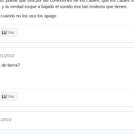
tu, puede que sea por las conexiones de los cables. que los cables
 y la verdad esque a bajado el sonido ese tan molesto que tienen.
 cuando no los uso los apago
Citar
/01/2010
 de tierra?
Citar
1/2010