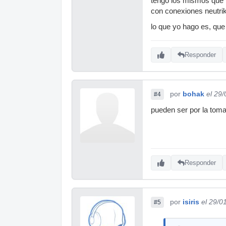
tengo los mismos que 
con conexiones neutrik
lo que yo hago es, que
Responder
por
bohak
el 29
#4
pueden ser por la toma
Responder
por
isiris
el 29/0
#5