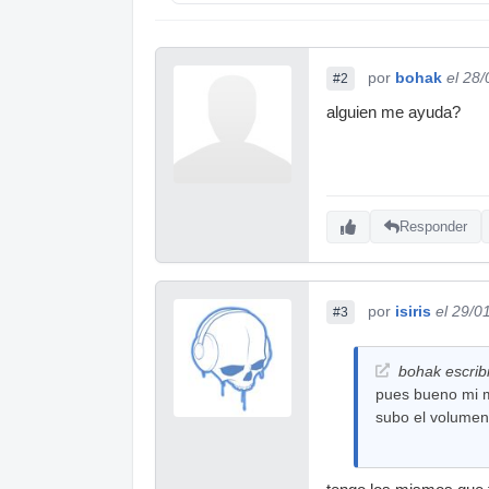
por
bohak
el 28
#2
alguien me ayuda?
Responder
por
isiris
el 29/0
#3
bohak escrib
pues bueno mi m
subo el volumen