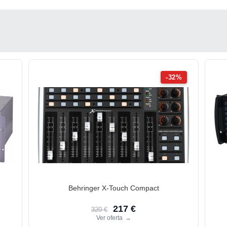
-32%
Behringer X-Touch Compact
217 €
320 €
Ver oferta
→