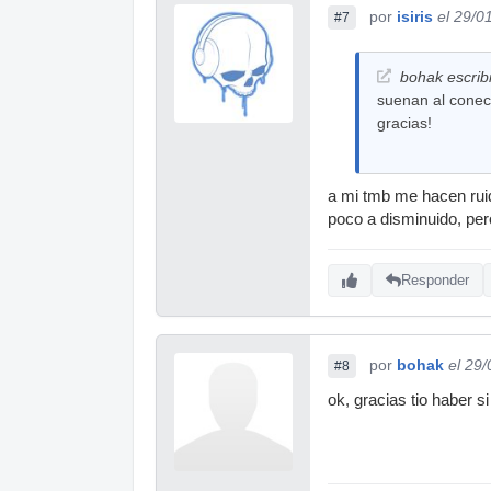
por
isiris
el 29/0
#7
bohak escrib
suenan al conect
gracias!
a mi tmb me hacen ruid
poco a disminuido, pe
Responder
por
bohak
el 29
#8
ok, gracias tio haber s