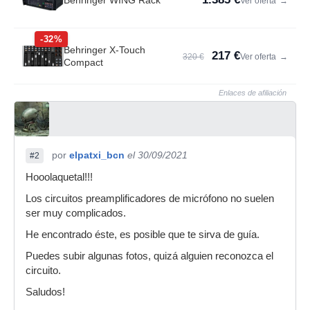
Behringer WING Rack
Ver oferta
→
-32%
Behringer X-Touch
217 €
320 €
Ver oferta
→
Compact
Enlaces de afiliación
por
elpatxi_bcn
el 30/09/2021
#2
Hooolaquetal!!!
Los circuitos preamplificadores de micrófono no suelen
ser muy complicados.
He encontrado éste, es posible que te sirva de guía.
Puedes subir algunas fotos, quizá alguien reconozca el
circuito.
Saludos!