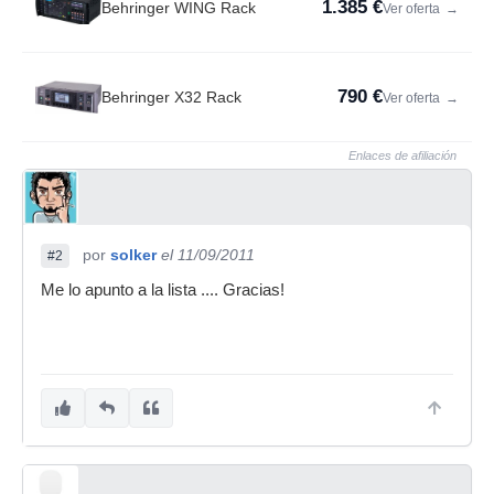
1.385 €
Behringer WING Rack
Ver oferta
→
790 €
Behringer X32 Rack
Ver oferta
→
Enlaces de afiliación
por
solker
el 11/09/2011
#2
Me lo apunto a la lista .... Gracias!