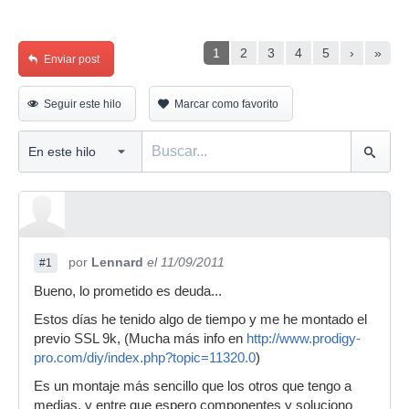
1
2
3
4
5
›
»
Enviar post
Seguir este hilo
Marcar como favorito
por
Lennard
el 11/09/2011
#1
Bueno, lo prometido es deuda...
Estos días he tenido algo de tiempo y me he montado el
previo SSL 9k, (Mucha más info en
http://www.prodigy-
pro.com/diy/index.php?topic=11320.0
)
Es un montaje más sencillo que los otros que tengo a
medias, y entre que espero componentes y soluciono