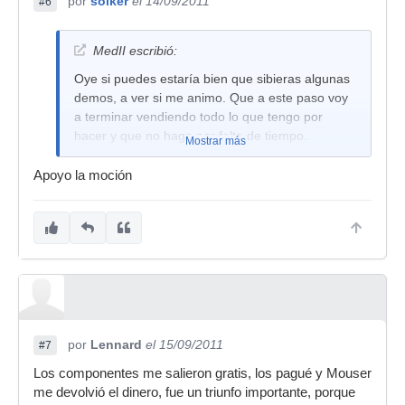
por
solker
el 14/09/2011
#6
MedII escribió:
Oye si puedes estaría bien que sibieras algunas
demos, a ver si me animo. Que a este paso voy
a terminar vendiendo todo lo que tengo por
hacer y que no hago por falta de tiempo.
Mostrar más
Apoyo la moción
por
Lennard
el 15/09/2011
#7
Los componentes me salieron gratis, los pagué y Mouser
me devolvió el dinero, fue un triunfo importante, porque