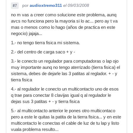
por
audioxtremo311
el 09/03/2008
#7
no m vas a creer como solucione este problema, aunq
avcs no funciona pero la mayoria si lo ac... pero ay t va
mas o menos como lo hago (años de practica en este
negocio) jajaja...
1.- no tengo tierra fisica mi sistema.
2.- del centro de carga saco + y -
3.- le conecto un regulador para computadoras o lap ojo
muy importante aunq no tengo aterrizado (tierra fisica) el
sistema, debes de dejarle las 3 patitas al reglador. + - y
tierra fisica
4.- al regulador le conecto un multicontacto uno de esos
q trae para conectar 8 clavijas igual q al regulador le
dejas sus 3 patitas + - y tierra fisica
5.- al multicontacto anterior le pones otro multicontaco
pero a este le quitas la patita de la tierra fisica... y en este
multicontacto le conectas el cable de luz de tu lap y listo
vuala problema resulto...