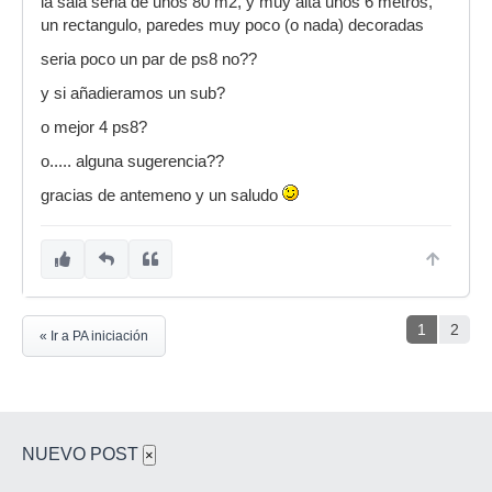
la sala seria de unos 80 m2, y muy alta unos 6 metros,
un rectangulo, paredes muy poco (o nada) decoradas
seria poco un par de ps8 no??
y si añadieramos un sub?
o mejor 4 ps8?
o..... alguna sugerencia??
gracias de antemeno y un saludo
1
2
« Ir a PA iniciación
NUEVO POST
×