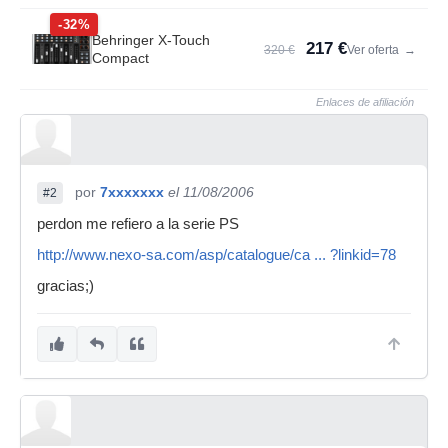
-32%
Behringer X-Touch
217 €
320 €
Ver oferta
→
Compact
Enlaces de afiliación
por
7xxxxxxx
el 11/08/2006
#2
perdon me refiero a la serie PS
http://www.nexo-sa.com/asp/catalogue/ca ... ?linkid=78
gracias;)