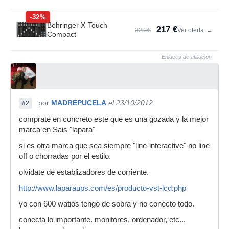
-32%
Behringer X-Touch
217 €
320 €
Ver oferta
→
Compact
Enlaces de afiliación
por
MADREPUCELA
el 23/10/2012
#2
comprate en concreto este que es una gozada y la mejor
marca en Sais "lapara"
si es otra marca que sea siempre "line-interactive" no line
off o chorradas por el estilo.
olvidate de establizadores de corriente.
http://www.laparaups.com/es/producto-vst-lcd.php
yo con 600 watios tengo de sobra y no conecto todo.
conecta lo importante. monitores, ordenador, etc...