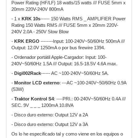
Power Rating (HF/LF) 18 watts/15 watts /// FUSE 5mm x
20mm 220V-240V 800mA
- 1 x
KRK 10s
------ 150 Watts RMS _ AMPLIFIER Power
Rating 150 Watts RMS /// FUSE 5mm x 20mm 220V-
240V 2.0A - 250V Slow Blow
-
KRK ERGO
--------Input: 100-240V~50/60Hz 500mA ///
Output: 12.0V 1250mA o por bus firewire 1394.
- Ordenador portátil Apple-Cargador: Input: 100-
240V~50/60Hz 1.5A /// Output: 16.5-18.5V 4.6A max.
-
Digi002Rack
------ AC ~100-240V~50/60Hz 5A.
-
Monitor LCD externo
: ---AC ~100-240V~50/60Hz 0.9A
(53W)
-
Traktor Kontrol S4
: ----PRI.: 00-240V~50/60Hz 0.4A ///
SEC. 9V _ _ _ 1200mA 10.8VA
- Disco duro externo: Output 12V a 2A
- Disco duro externo: Output 12V a 3A
Os lo he especificado tal y como viene en los equipos o