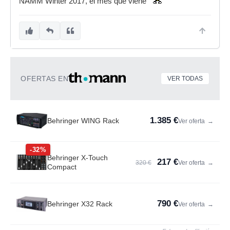
NAMM Winter 2017, el mes que viene
OFERTAS EN
VER TODAS
1.385 €
Behringer WING Rack
Ver oferta
→
-32%
Behringer X-Touch
217 €
320 €
Ver oferta
→
Compact
790 €
Behringer X32 Rack
Ver oferta
→