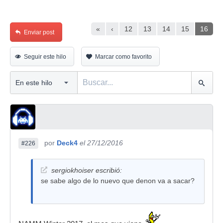
«
‹
12
13
14
15
16
Enviar post
Seguir este hilo
Marcar como favorito
por
Deck4
el 27/12/2016
#226
sergiokhoiser escribió:
se sabe algo de lo nuevo que denon va a sacar?