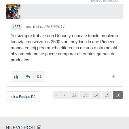
Enlaces de afiliación
por
riki
el 25/10/2017
#227
Yo siempre trabaje con Denon y nunca e tenido problema
todavía conservó los 3500 van muy bien lo que Pioneer
manda en cdj pero mucha diferencia de uno o otro no ahí
obviamente no se puede comparar diferentes gamas de
productos
«
‹
12
13
14
15
16
« Ir a Equipo DJ
NUEVO POST
×