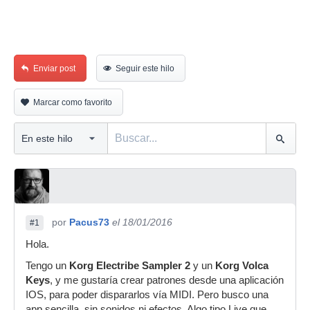
Enviar post
Seguir este hilo
Marcar como favorito
por
Pacus73
el 18/01/2016
#1
Hola.
Tengo un
Korg Electribe Sampler 2
y un
Korg Volca
Keys
, y me gustaría crear patrones desde una aplicación
IOS, para poder dispararlos vía MIDI. Pero busco una
app sencilla, sin sonidos ni efectos. Algo tipo Live que