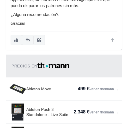
pueda disparar los patrones sin más.
¿Alguna recomendación?.
Gracias.
PRECIOS EN
499 €
Ableton Move
Ver en thomann
→
Ableton Push 3
2.348 €
Ver en thomann
→
Standalone - Live Suite