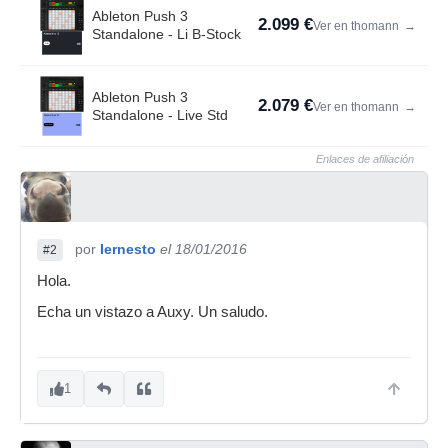
Ableton Push 3
2.099 €
Ver en thomann
→
Standalone - Li B-Stock
Ableton Push 3
2.079 €
Ver en thomann
→
Standalone - Live Std
Enlaces de afiliación
por
Iernesto
el 18/01/2016
#2
Hola.
Echa un vistazo a Auxy. Un saludo.
1