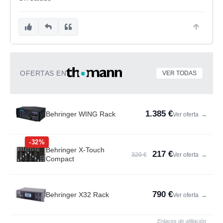
OFERTAS EN
VER TODAS
1.385 €
Behringer WING Rack
Ver oferta
→
-32%
Behringer X-Touch
217 €
320 €
Ver oferta
→
Compact
790 €
Behringer X32 Rack
Ver oferta
→
Enlaces de afiliación